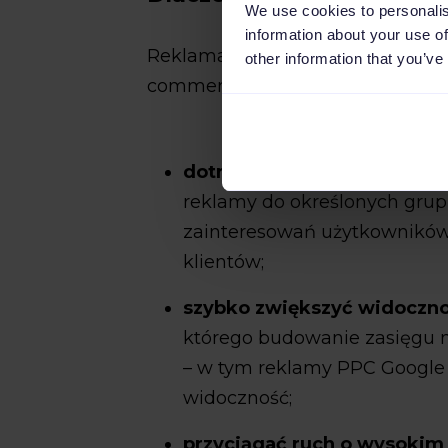
We use cookies to personalis
information about your use of
Reklama PPC (np. reklama PPC G
other information that you’ve
commerce, ponieważ pozwala fi
dotrzeć do konkretnych o
reklamy do określonych grup 
zainteresowań użytkowników,
klientów;
szybko zwiększyć widoczn
którego budowanie zasięgu
– w tym reklamy PPC Googl
widoczność;
przyciągać ruch o wysokim