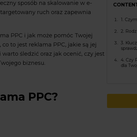
teczny sposób na skalowanie w e-
CONTEN
 targetowany ruch oraz zapewnia
1. Czym
2. Rod
lama PPC i jak może pomóc Twojej
3. Kluc
o to jest reklama PPC, jakie są jej
sprawd
warto śledzić oraz jak ocenić, czy jest
4. Czy
Twojego biznesu.
dla Two
klama PPC?