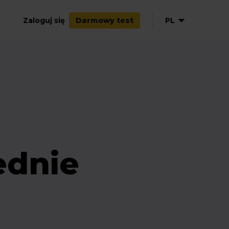
Zaloguj się
PL
Darmowy test
EN
ednie