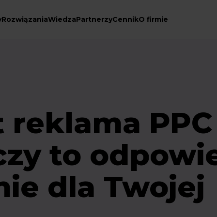
y
Rozwiązania
Wiedza
Partnerzy
Cennik
O firmie
t reklama PPC
 czy to odpowi
ie dla Twojej