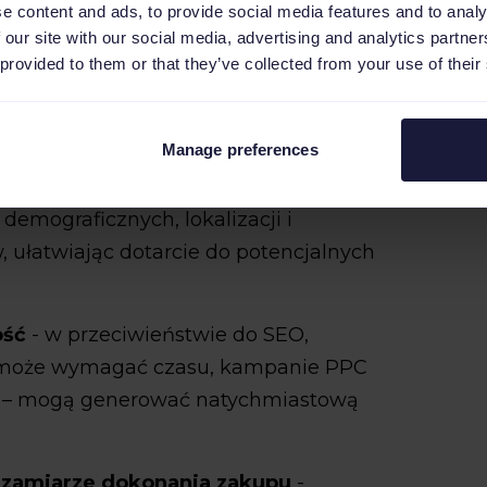
e content and ads, to provide social media features and to analy
 our site with our social media, advertising and analytics partn
oogle) odgrywa kluczową rolę w e-
 provided to them or that they’ve collected from your use of their
rmom:
Manage preferences
dbiorców
- PPC pozwala kierować
demograficznych, lokalizacji i
 ułatwiając dotarcie do potencjalnych
ość
- w przeciwieństwie do SEO,
 może wymagać czasu, kampanie PPC
e – mogą generować natychmiastową
 zamiarze dokonania zakupu
-