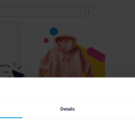
Details
st tak ważna w e-commerce?