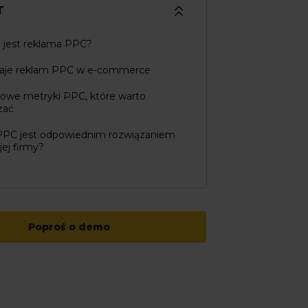
T
 jest reklama PPC?
zaje reklam PPC w e-commerce
zowe metryki PPC, które warto
zać
 PPC jest odpowiednim rozwiązaniem
jej firmy?
Poproś o demo