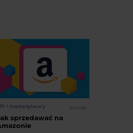
PI i marketplace’y
14
min
Jak sprzedawać na
Amazonie