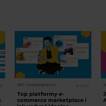
API i marketplace’y
A
8
min
Top platformy e-
:
commerce marketplace i