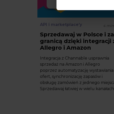
API i marketplace’y
4
min
Sprzedawaj w Polsce i z
granicą dzięki integracji 
Allegro i Amazon
Integracja z Channable usprawnia
sprzedaż na Amazon i Allegro
poprzez automatyzację wystawiania
ofert, synchronizację zapasów i
obsługę zamówień z jednego miejsc
Sprzedawaj łatwiej w wielu kanałach..