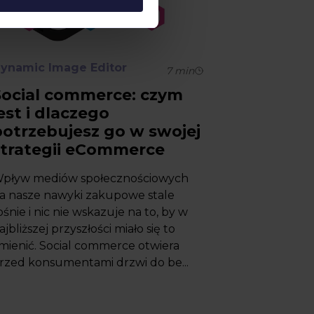
ynamic Image Editor
7
min
Social commerce: czym
est i dlaczego
otrzebujesz go w swojej
strategii eCommerce
pływ mediów społecznościowych
a nasze nawyki zakupowe stale
ośnie i nic nie wskazuje na to, by w
ajbliższej przyszłości miało się to
mienić. Social commerce otwiera
rzed konsumentami drzwi do be...