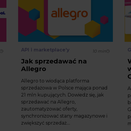
API i marketplace’y
G
10
min
Jak sprzedawać na
Allegro
Allegro to wiodąca platforma
sprzedażowa w Polsce mająca ponad
A
21 mln kupujących. Dowiedz się, jak
p
sprzedawać na Allegro,
b
zautomatyzować oferty,
G
synchronizować stany magazynowe i
p
zwiększyć sprzedaż....
m