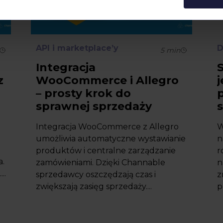
API i marketplace’y
D
5
min
a
Integracja
z
WooCommerce i Allegro
j
– prosty krok do
p
sprawnej sprzedaży
Integracja WooCommerce z Allegro
W
umożliwia automatyczne wystawianie
n
produktów i centralne zarządzanie
r
a.
zamówieniami. Dzięki Channable
n
..
sprzedawcy oszczędzają czas i
z
zwiększają zasięg sprzedaży....
p