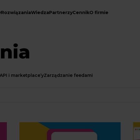
y
Rozwiązania
Wiedza
Partnerzy
Cennik
O firmie
nia
API i marketplace’y
Zarządzanie feedami