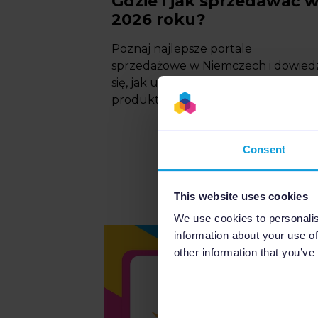
Gdzie i jak sprzedawać 
2026 roku?
Poznaj najlepsze portale
sprzedażowe w Niemczech i dowied
się, jak usprawnić zarządzanie dany
produktowymi z Channable....
Consent
This website uses cookies
We use cookies to personalis
information about your use of
other information that you’ve