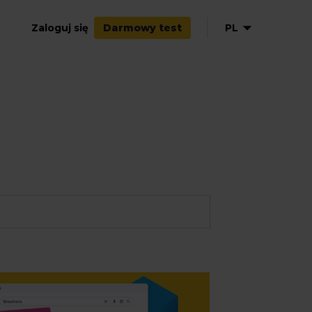
Zaloguj się
PL
Darmowy test
EN
NL
DE
FR
ES
IT