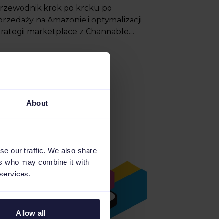
rzewodnik krok po kroku po
przedaży na Amazonie i optymalizacji
trategii marketplace z Channable....
About
se our traffic. We also share
ers who may combine it with
 services.
Allow all