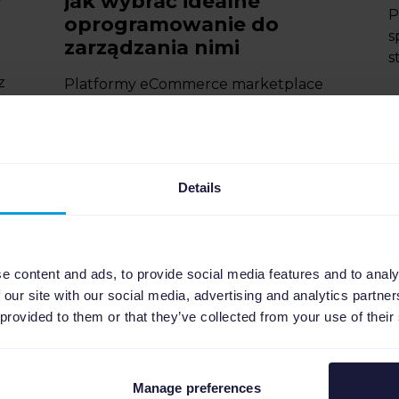
w
jak wybrać idealne
P
oprogramowanie do
s
zarządzania nimi
s
z
Platformy eCommerce marketplace
mi
to cyfrowe bazary, łączące
kupujących i sprzedawców z całego
świata. W tym przewodniku odkryjesz
10 najlepszych globalnych platform
Details
handlowych, które powinien znać
każd...
e content and ads, to provide social media features and to analy
 our site with our social media, advertising and analytics partn
 provided to them or that they’ve collected from your use of their
Manage preferences