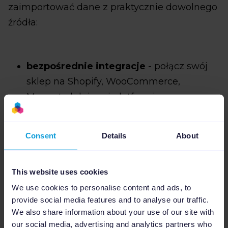
zaimportować dane z praktycznie dowolnego
źródła:
bezpośrednie integracje
- połącz swój
sklep na Shopify, WooCommerce,
Magento lub innej platformie e-
commerce za pomocą prostej wtyczki lub
aplikacji,
Consent
Details
About
import plików
- użyj pliku XML, CSV lub
tekstowego,
This website uses cookies
We use cookies to personalise content and ads, to
aktywne adresy URL
- wystarczy, że
provide social media features and to analyse our traffic.
podasz link do pliku z feedem, a
We also share information about your use of our site with
Channable będzie go regularnie pobierać
our social media, advertising and analytics partners who