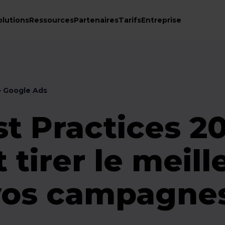
olutions
Ressources
Partenaires
Tarifs
Entreprise
Google Ads
 Practices 20
irer le meill
 vos campagne