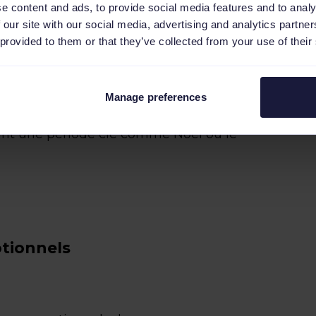
e content and ads, to provide social media features and to analy
 our site with our social media, advertising and analytics partn
 provided to them or that they’ve collected from your use of their
mme maximiser la valeur de conversion
ur les Dépenses Publicitaires). Cela
apprentissage et d’obtenir plus vite
Manage preferences
 si vous lancez une nouvelle campagne
nt une période clé comme Noël ou le
otionnels