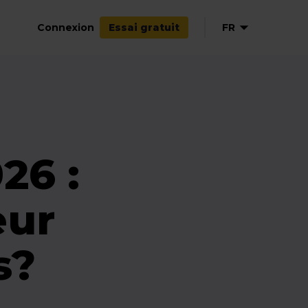
Connexion
FR
Essai gratuit
EN
DE
ES
IT
26 :
eur
s?