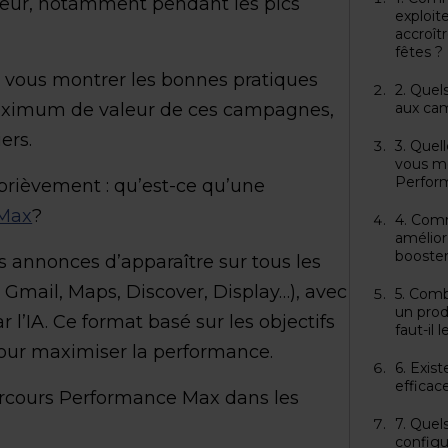
eur, notamment pendant les pics
exploi
accroît
fêtes ?
ns vous montrer les bonnes pratiques
2. Quel
maximum de valeur de ces campagnes,
aux ca
ers.
3. Quel
vous m
Perfor
 brièvement : qu’est-ce qu’une
Max
?
4. Comm
amélior
booster
s annonces d’apparaître sur tous les
Gmail, Maps, Discover, Display…), avec
5. Comb
un prod
l’IA. Ce format basé sur les objectifs
faut-il 
pour maximiser la performance.
6. Exist
effica
rcours Performance Max dans les
7. Quel
config