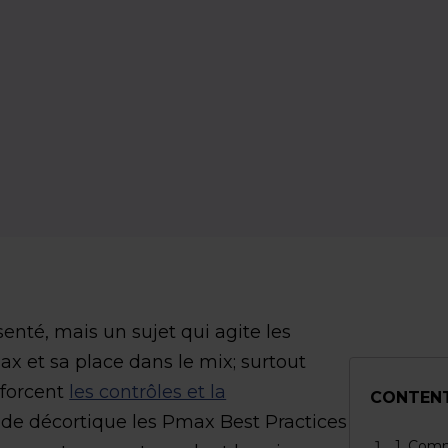
enté, mais un sujet qui agite les
x et sa place dans le mix; surtout
nforcent
les contrôles et la
CONTEN
ide décortique les Pmax Best Practices
1. Com