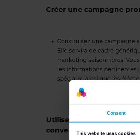
Créer une campagne pro
Construisez une campagne s
Elle servira de cadre génériq
marketing saisonnières. Vous 
les informations pertinentes
spéciaux, ainsi que les élémen
Consent
Utiliser des stratégies d
conversion
This website uses cookies