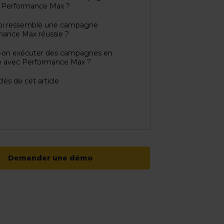
 Performance Max ?
uoi ressemble une campagne
mance Max réussie ?
t-on exécuter des campagnes en
le avec Performance Max ?
lés de cet article
Demander une démo