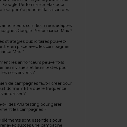
ter Google Performance Max pour
re leur portée pendant la saison des
s annonceurs sont les mieux adaptés
mpagnes Google Performance Max ?
les stratégies publicitaires pouvez-
ettre en place avec les campagnes
mance Max ?
ent les annonceurs peuvent-ils
er leurs visuels et leurs textes pour
 les conversions ?
ien de campagnes faut-il créer pour
uit donné ? Et à quelle fréquence
les actualiser ?
e-t-il des A/B testing pour gérer
cement les campagnes ?
s éléments sont essentiels pour
urer avec succès une campagne