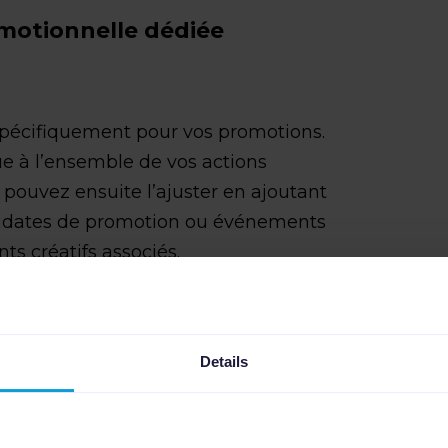
motionnelle dédiée
pécifiquement pour vos promotions.
ue à l’ensemble de vos actions
pouvez ensuite l’ajuster en ajoutant
 : dates de promotion ou événements
ts créatifs associés.
Details
e maximisation de la valeur de