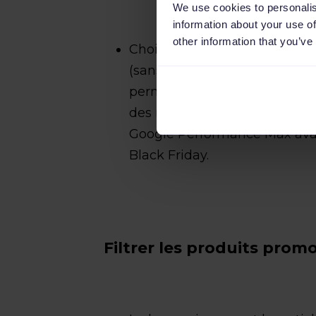
We use cookies to personalis
information about your use of
other information that you’ve
Choisissez des stratégies co
(sans
objectif ROAS
-Retour s
permet de réduire la phase d’
des résultats, en particulier
Google Performance Max ava
Black Friday.
Filtrer les produits prom