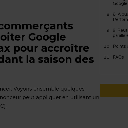
Google
8. À q
Perfor
 commerçants
9. Peu
loiter Google
parallè
x pour accroître
Points c
dant la saison des
FAQs
ncer. Voyons ensemble quelques
onceur peut appliquer en utilisant un
C).