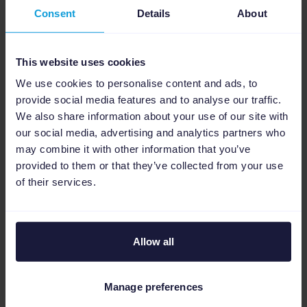
Consent
Details
About
This website uses cookies
We use cookies to personalise content and ads, to
provide social media features and to analyse our traffic.
We also share information about your use of our site with
our social media, advertising and analytics partners who
may combine it with other information that you’ve
provided to them or that they’ve collected from your use
of their services.
Vanshj Seth
Autor
Vanshj es Senior SaaS Copywriter en
Allow all
Channable, donde lleva más de seis años
perfeccionando su especialidad. Como
exdeportista, entiende la dedicación
Manage preferences
necesaria para no dejar nunca de mejorar.