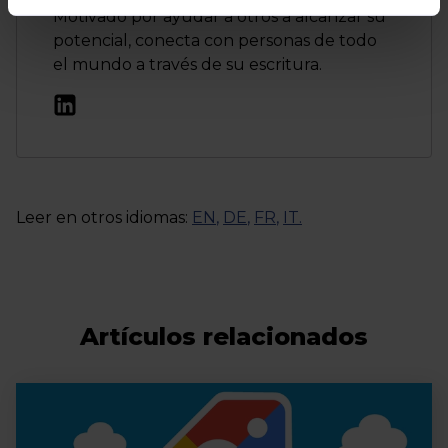
Motivado por ayudar a otros a alcanzar su
potencial, conecta con personas de todo
el mundo a través de su escritura.
Leer en otros idiomas:
EN
,
DE
,
FR
,
IT
.
Artículos relacionados