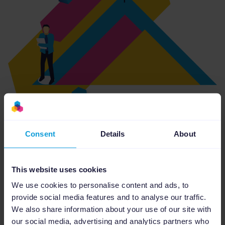
Consent
Details
About
Cuando creas una campaña PMax tienes que
This website uses cookies
escoger un objetivo de campaña.
We use cookies to personalise content and ads, to
Puedes escoger entre las siguientes opciones
provide social media features and to analyse our traffic.
:
We also share information about your use of our site with
our social media, advertising and analytics partners who