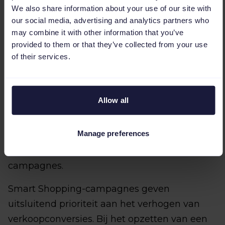
uitgebreide titels en afbeeldingen.
We also share information about your use of our site with
De productgroepen zijn onderverdelingen
our social media, advertising and analytics partners who
van de campagne-inventaris die je opgeeft.
may combine it with other information that you’ve
Vermeldingsgroepen bevatten
provided to them or that they’ve collected from your use
of their services.
productgroepen, componenten en
verkoopinformatie die samen een
landingspagina van een categorie op je
Allow all
website vormen. Dit zijn vermeldingen die
zowel producten als collecties bevatten.
Manage preferences
Vermeldingsgroepen zijn verzamelingen van
productlijsten uit eerdere Smart Shopping-
campagnes.
Smart Shopping-campagnes geven
uitsluitend prioriteit aan het verhogen van
verkoopconversies. Bij het opzetten van een