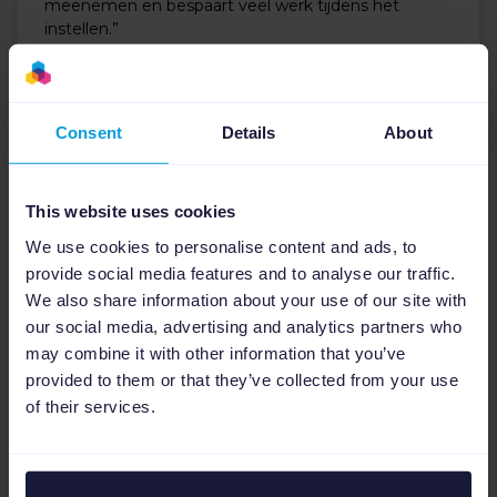
meenemen en bespaart veel werk tijdens het
instellen.”
Consent
Details
About
Vertrouwd door marktleiders
This website uses cookies
We use cookies to personalise content and ads, to
Google
Capterra
4.6
4.6
provide social media features and to analyse our traffic.
We also share information about your use of our site with
our social media, advertising and analytics partners who
G2
OMR
4.5
4.6
may combine it with other information that you’ve
provided to them or that they’ve collected from your use
of their services.
17,000+ bedrijven gebruiken Channable om
te groeien