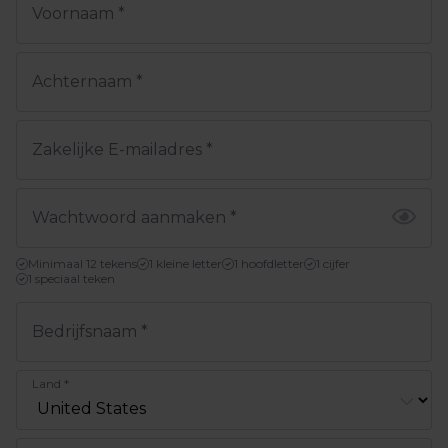
Voornaam
*
Achternaam
*
Zakelijke E-mailadres
*
Wachtwoord aanmaken
*
Minimaal 12 tekens
1 kleine letter
1 hoofdletter
1 cijfer
1 speciaal teken
Bedrijfsnaam
*
Land
*