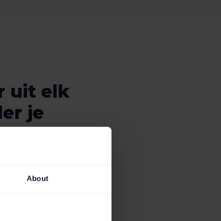
 uit elk
er je
e
About
p Shopping-
le