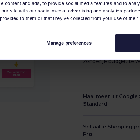
e content and ads, to provide social media features and to analy
Met de Google CSS va
 our site with our social media, advertising and analytics partn
volledige bod mee aan 
 provided to them or that they’ve collected from your use of their
ingehouden). Hierdoo
tot wel 25% competiti
standaard CSS van Goo
Manage preferences
dit voordeel om je kos
behoud van resultaat, o
zonder je budget te v
Haal meer uit Google
Standard
Naast het CSS-margevo
met het CSS Standar
Schaal je Shopping-
toegang tot functies 
Pro