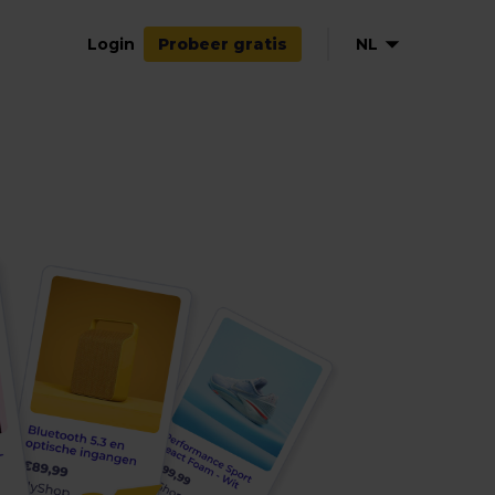
Login
NL
Probeer gratis
EN
DE
FR
ES
IT