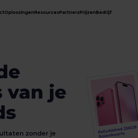
ct
Oplossingen
Resources
Partners
Prijzen
Bedrijf
de
 van je
ds
ultaten zonder je