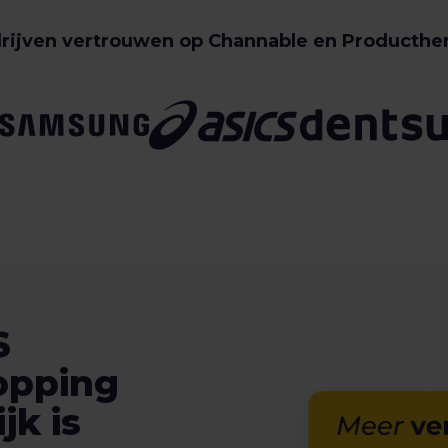
rijven vertrouwen op Channable en Producthe
S
opping
jk is