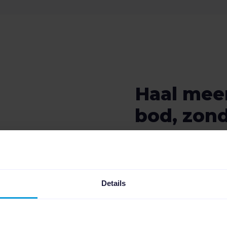
Haal meer
bod, zond
budget t
verhogen
Details
20% margevoordeel o
advertenties op Goog