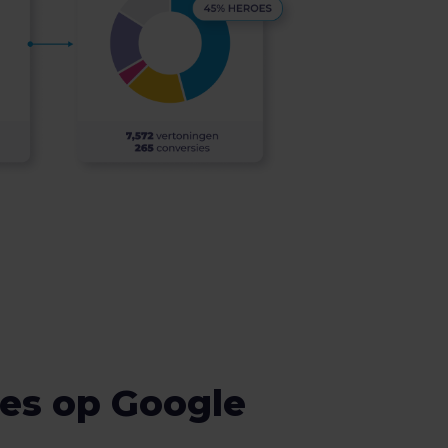
che tags toe voor
scampagnes, tests en
ies op Google