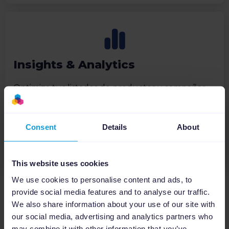
Insights & Analytics
Optimiza tus listados de productos y campañas
publicitarias con datos de rendimiento en tiempo
real personalizados para tus KPI, para que
puedas aumentar las conversiones y mostrar tu
Consent
Details
About
marca de la mejor manera.
Más información
This website uses cookies
We use cookies to personalise content and ads, to
provide social media features and to analyse our traffic.
We also share information about your use of our site with
our social media, advertising and analytics partners who
may combine it with other information that you’ve