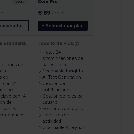
Core Pro
Popular
€ 89
es
/ mes
eccionado
+ Seleccionar plan
e Standard,
Todo lo de Plus, y:
Hasta 24
sincronizaciones de
zaciones de
datos al día
 día
Channable Insights
s de
AI Text Generation
o con IA
Gestión de
ión de
notificaciones
 clave con IA
Gestión de roles de
ión de
usuario
s con IA
Versiones de reglas
compartidas
Registros de
actividad
Channable Analytics