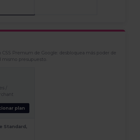
un CSS Premium de Google: desbloquea más poder de
el mismo presupuesto.
es
/
chant
cionar plan
e Standard,