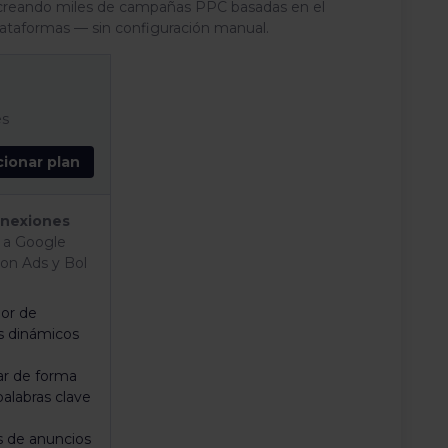
 creando miles de campañas PPC basadas en el
lataformas — sin configuración manual.
es
cionar plan
nexiones
a Google
on Ads y Bol
or de
s dinámicos
ar de forma
alabras clave
as de anuncios