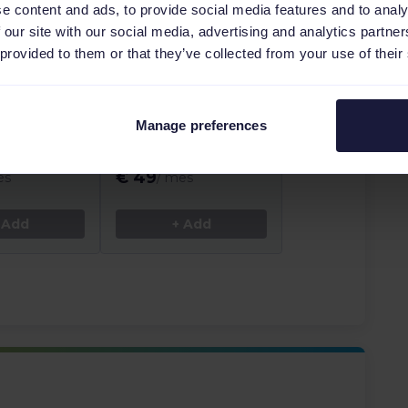
e content and ads, to provide social media features and to analy
n de
Repricer
 our site with our social media, advertising and analytics partn
 provided to them or that they’ve collected from your use of their
s niveles de
Utiliza los ajustes de
ronizados en
precios en tiempo real
tiendas web y
para automatizar tu
etplace en el
estrategia de repricing
Manage preferences
ncias.
y ganar la Buy Box.
€
49
es
/
mes
 Add
+ Add