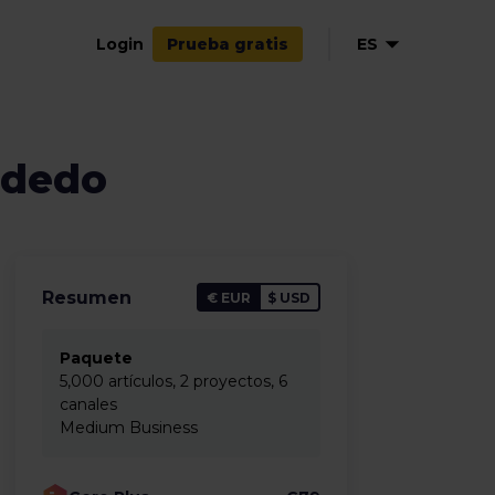
Login
ES
Prueba gratis
EN
NL
l dedo
DE
FR
IT
Resumen
€ EUR
$ USD
Paquete
5,000 artículos, 2 proyectos, 6
canales
Medium Business