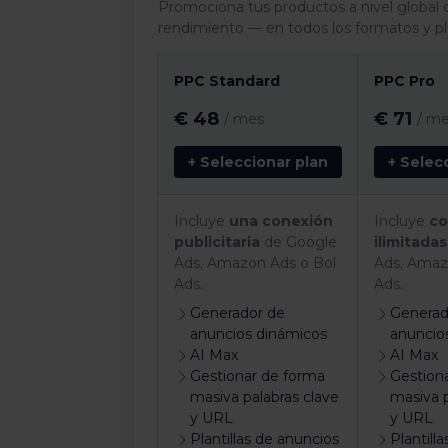
Promociona tus productos a nivel global
rendimiento — en todos los formatos y p
PPC Standard
PPC Pro
€ 48
€ 71
/ mes
/ m
+ Seleccionar plan
+ Selec
Incluye
una conexión
Incluye
co
publicitaria
de Google
ilimitadas
Ads, Amazon Ads o Bol
Ads, Amaz
Ads.
Ads.
Generador de
Generad
anuncios dinámicos
anuncio
AI Max
AI Max
Gestionar de forma
Gestion
masiva palabras clave
masiva p
y URL
y URL
Plantillas de anuncios
Plantill