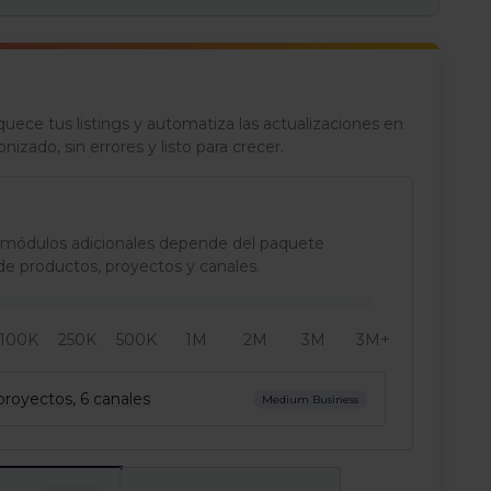
quece tus listings y automatiza las actualizaciones en
nizado, sin errores y listo para crecer.
los módulos adicionales depende del paquete
 de productos, proyectos y canales.
100K
250K
500K
1M
2M
3M
3M+
proyectos
,
6
canales
Medium Business