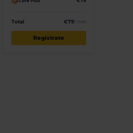
Core Plus
€
79
Total
€
79
/ mes
Regístrate