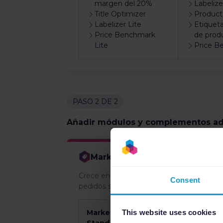
margen del 20%
Labelize
Title Optimizer
Product
Labelizer Lite
Etiquet
Price Benchmark
de prod
Lite
Price B
PASO 2 DE 2
Añadir módulos y complementos ad
Marketplaces
Crece en marketplaces con listings optim
Consent
pedidos sincronizados en todos los canale
Marketplaces
This website uses cookies
Complemen