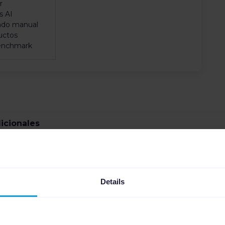
r
s AI
ado manual
uctos
enchmark
icionales
izados, actualizaciones de datos en tiempo real y
Details
s. Mantén el control sin esfuerzo manual.
to
Complemento