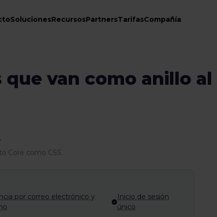
cto
Soluciones
Recursos
Partners
Tarifas
Compañía
s que van como anillo a
S
nto Core como CSS.
ncia por correo electrónico y
Inicio de sesión
ono
único