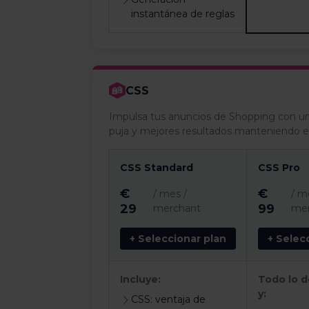
instantánea de reglas
CSS
Impulsa tus anuncios de Shopping con 
puja y mejores resultados manteniendo 
CSS Standard
CSS Pro
€
€
/ mes
/
/ m
29
99
merchant
mer
+ Seleccionar plan
+ Selec
Incluye:
Todo lo d
y:
CSS: ventaja de