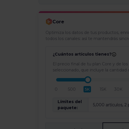
Core
Optimiza los datos de tus productos, enri
todos los canales: así te mantendrás sincro
¿Cuántos artículos tienes?
El precio final de tu plan Core y de 
seleccionado, que incluye la cantidad
0
500
5K
15K
30K
Límites del
5,000
artículos
,
2
paquete: