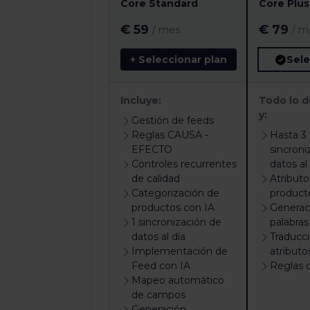
Core Standard
Core Plus
€ 59
€ 79
/ mes
/ m
+ Seleccionar plan
Sel
Incluye:
Todo lo d
y:
Gestión de feeds
Reglas CAUSA -
Hasta 3
EFECTO
sincroni
Controles recurrentes
datos al
de calidad
Atributo
Categorización de
product
productos con IA
Generac
1 sincronización de
palabras
datos al día
Traducc
Implementación de
atributo
Feed con IA
Reglas 
Mapeo automático
de campos
Generación