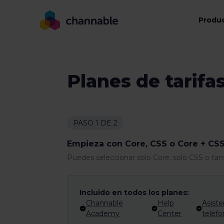
Produ
Planes de tarifa
PASO 1 DE 2
Empieza con Core, CSS o Core + CS
Puedes seleccionar solo Core, solo CSS o ta
Incluido en todos los planes:
Channable
Help
Asiste
Academy
Center
teléf