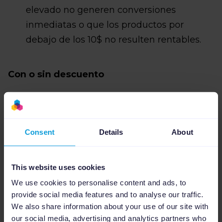
elevado no generen conversiones
inmediatas o que los productos por
debajo de los 10$ no resulten rentables.
Con o sin descuento
Los productos con descuento por lo
general ofrecen una mejor tasa de
Consent
Details
About
conversión. El hecho de tener un precio
reducido provoca cierta sensación de
This website uses cookies
urgencia.
We use cookies to personalise content and ads, to
provide social media features and to analyse our traffic.
We also share information about your use of our site with
Estacionalidad
our social media, advertising and analytics partners who