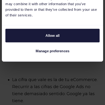
may combine it with other information that you’ve
provided to them or that they’ve collected from your use
Las sandalias, los pantalones cortos y los
of their services.
vestidos de verano generan buenas
conversiones en la época
correspondiente, pero es posible que
Allow all
estén inactivos el resto del año.
Manage preferences
Estado de los éxitos de venta
La cifra que vale es la de tu eCommerce.
Recurrir a las cifras de Google Ads no
tiene demasiado sentido: Google ya las
tiene.