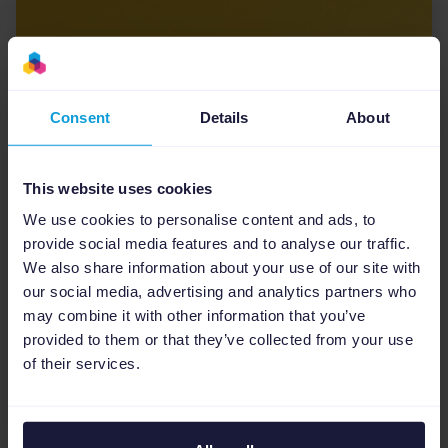
Consent
Details
About
This website uses cookies
Google Ads
5
min
We use cookies to personalise content and ads, to
4 formas de mejorar el Quality
provide social media features and to analyse our traffic.
Score de tus anuncios
We also share information about your use of our site with
our social media, advertising and analytics partners who
El Quality Score o nivel de calidad es una métrica
may combine it with other information that you’ve
que se utiliza para calcular el ranking de tus
provided to them or that they’ve collected from your use
anuncios de Google Ads. Es una estimación de la
of their services.
calidad de tus anuncios, palabras clave y páginas
de d...