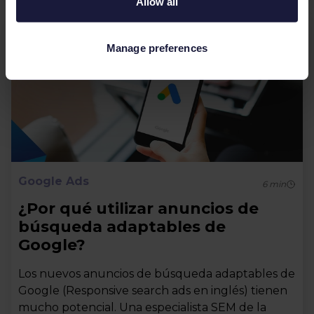
Allow all
Manage preferences
Google Ads
6
min
¿Por qué utilizar anuncios de
búsqueda adaptables de
Google?
Los nuevos anuncios de búsqueda adaptables de
Google (Responsive search ads en inglés) tienen
mucho potencial. Una especialista SEM de la