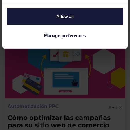
de anuncios, explicar el significado de cada uno
de ellos y entender sus funciones. Además,
Allow all
hemos incluido o...
Manage preferences
Automatización PPC
8
min
Cómo optimizar las campañas
para su sitio web de comercio