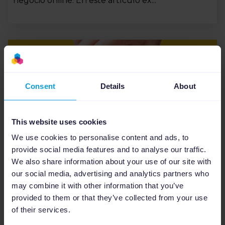
negocio online. En este artículo ex...
Consent
Details
About
This website uses cookies
We use cookies to personalise content and ads, to
provide social media features and to analyse our traffic.
Automatización PPC
12
min
We also share information about your use of our site with
Campañas y grupos de anuncios
our social media, advertising and analytics partners who
en PPC, ¿Cuál es la diferencia?
may combine it with other information that you’ve
provided to them or that they’ve collected from your use
Hemos redactado esta guía de anuncios en PPC
of their services.
para abordar todos los términos de las cuentas