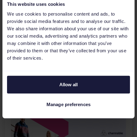
This website uses cookies
5 razones por las que
We use cookies to personalise content and ads, to
necesitas anunciarte en
provide social media features and to analyse our traffic.
Facebook
We also share information about your use of our site with
our social media, advertising and analytics partners who
El social commerce tiene un gran potencial
may combine it with other information that you’ve
para tu negocio. En torno a 4 mil millones de
provided to them or that they’ve collected from your use
usuarios emplean su tiempo explorando en
of their services.
Facebook e Instagram cada mes. En este
video descubre 5 razones por la...
Saber más
Allow all
Manage preferences