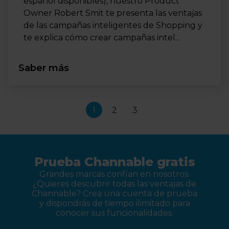
español disponibles), nuestro Product
Owner Robert Smit te presenta las ventajas
de las campañas inteligentes de Shopping y
te explica cómo crear campañas intel...
Saber más
1
2
3
Prueba Channable gratis
Grandes marcas confían en nosotros.
¿Quieres descubrir todas las ventajas de
Channable? Crea una cuenta de prueba
y dispondrás de tiempo ilimitado para
conocer sus funcionalidades.