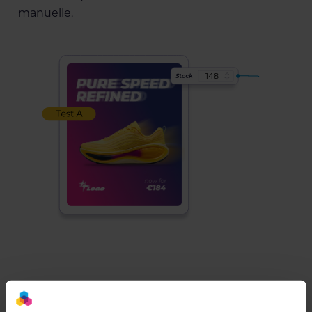
manuelle.
6
1
3
9
A
u
t
o
-
s
y
n
c
Garde une cohérence de marque