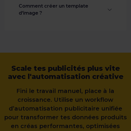
optimiser tous vos produits, tant que
Comment créer un template
vous respectez le montant initialement
d'image ?
prévu dans votre abonnement.
Dimensionnez vos visuels selon les
critères imposés par les plateformes, ou
selon vos besoins précis. Créez la
structure de votre template et ajoutez
les éléments dynamiques. Lorsque le
Scale tes publicités plus vite
template est finalisé, vous n’avez plus
avec l'automatisation créative
qu’à le connecter à votre flux produit.
Fini le travail manuel, place à la
croissance. Utilise un workflow
d’automatisation publicitaire unifiée
pour transformer tes données produits
en créas performantes, optimisées