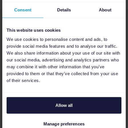
à grande échelle
Consent
Details
About
Scale sans risque pour ton image de marque en
verrouillant tes polices, tes couleurs et tes logos.
Redimensionne automatiquement tes créas aux
This website uses cookies
formats 1:1, 4:5 et 9:16 (Stories & Reels) pour
We use cookies to personalise content and ads, to
garantir que chaque variation reste parfaitement
provide social media features and to analyse our traffic.
"on-brand" sur tous les canaux, quel que soit le
We also share information about your use of our site with
volume.
our social media, advertising and analytics partners who
v
W
may combine it with other information that you’ve
provided to them or that they’ve collected from your use
of their services.
Allow all
Manage preferences