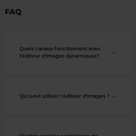
FAQ
Quels canaux fonctionnent avec
l'éditeur d'images dynamiques?
L'éditeur d'images fonctionne avec
tous vos flux importés et plus
généralement avec tous les flux
Qui peut utiliser l’éditeur d'images ?
compatibles avec Channable.
Cependant, la superposition (texte,
logos) n’est pas prise en charge sur tous
N’importe qui diffusant des publicités
les canaux. À l’inverse, les réseaux
en ligne peut profiter de l’éditeur
sociaux comme Facebook, Instagram
d'images. Les marques, les revendeurs