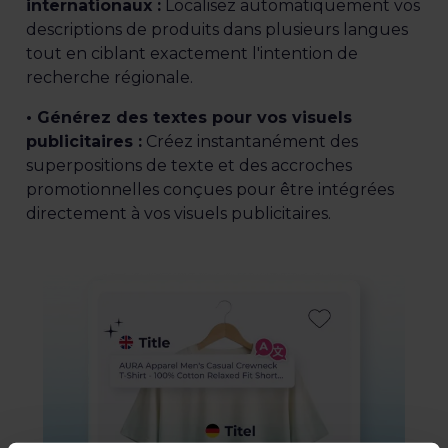
internationaux :
Localisez automatiquement vos
descriptions de produits dans plusieurs langues
tout en ciblant exactement l'intention de
recherche régionale.
• Générez des textes pour vos visuels
publicitaires :
Créez instantanément des
superpositions de texte et des accroches
promotionnelles conçues pour être intégrées
directement à vos visuels publicitaires.