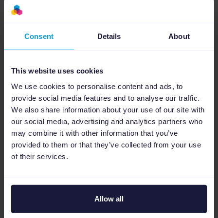
Consent
Details
About
This website uses cookies
We use cookies to personalise content and ads, to
provide social media features and to analyse our traffic.
We also share information about your use of our site with
our social media, advertising and analytics partners who
Accélérez le lancement sur vos canaux et
may combine it with other information that you’ve
automatisez la conformité
provided to them or that they’ve collected from your use
of their services.
• Automatisez la configuration de vos flux :
Publiez vos produits sur Google Shopping et
Enrichissez et catégorisez automatiquement
Meta jusqu'à 25 % plus rapidement.
vos données produits
Allow all
• Contrôlez les performances de PMax et d'AI
• Enrichissez vos flux avec les attributs
Max :
Utilisez des règles logiques pour guider les