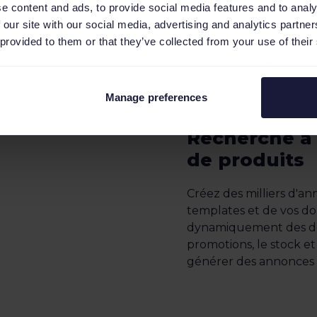
e content and ads, to provide social media features and to analy
 our site with our social media, advertising and analytics partn
 provided to them or that they’ve collected from your use of their
Générez aut
Manage preferences
campagnes s
Recherche à 
de produits
Créez des milliers d'an
templates et de vos do
dynamiquement des détai
promotions, le stock e
générer des annonces 