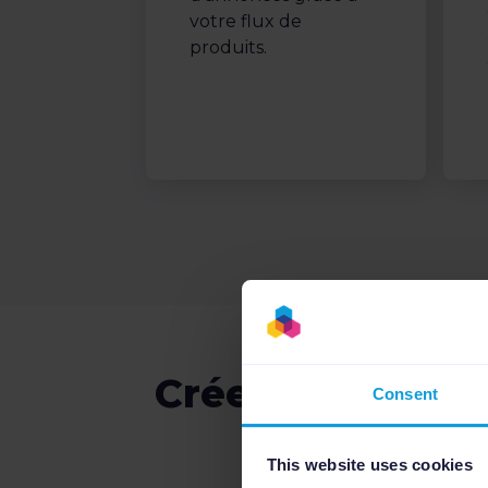
votre flux de
produits.
Créez, structur
Consent
Ads grâce
This website uses cookies