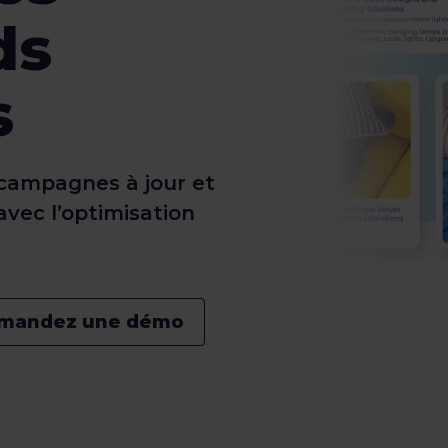
ds
s
 campagnes à jour et
vec l’optimisation
mandez une démo