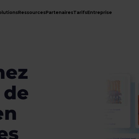
olutions
Ressources
Partenaires
Tarifs
Entreprise
mez
 de
en
es