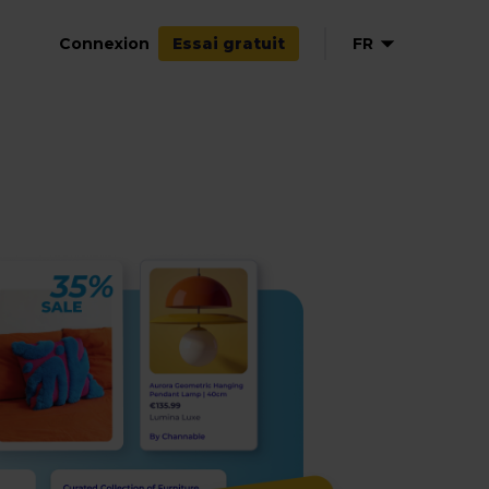
Connexion
FR
Essai gratuit
EN
NL
DE
ES
IT
PL