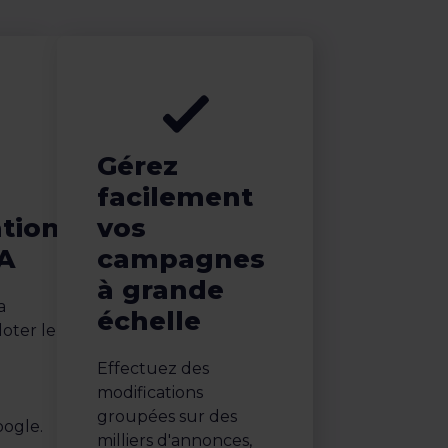
Gérez
facilement
ation
vos
IA
campagnes
à grande
a
échelle
oter le
Effectuez des
modifications
groupées sur des
oogle.
milliers d'annonces,