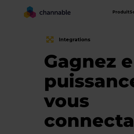
Intégrations | Channable
Produit
S
Integrations
Gagnez 
puissanc
vous
connecta