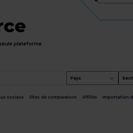
rce
 seule plateforme
Pays
Sect
ux sociaux
Sites de comparaison
Affiliés
Importation 