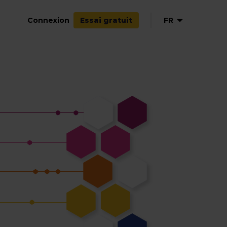
Connexion
FR
Essai gratuit
EN
NL
DE
ES
IT
PL