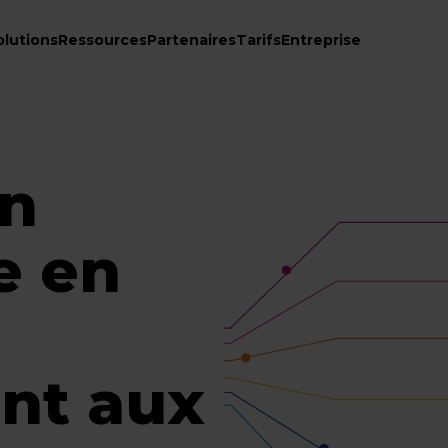
olutions
Ressources
Partenaires
Tarifs
Entreprise
en
e en
nt aux