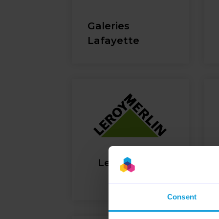
Galeries
Lafayette
Leroy Merlin
Consent