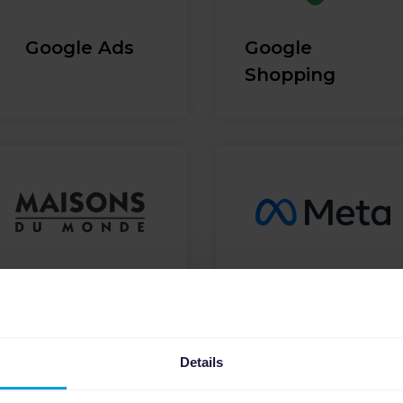
Google Ads
Google
Shopping
Maisons du
Meta Product
Monde
Catalog
Details