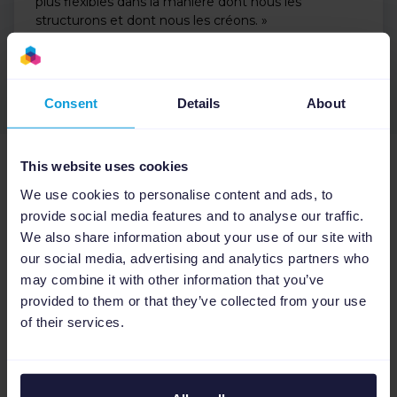
plus flexibles dans la manière dont nous les
structurons et dont nous les créons. »
Consent
Details
About
This website uses cookies
Adopté par des experts du secteur
We use cookies to personalise content and ads, to
provide social media features and to analyse our traffic.
Google
Capterra
4.6
4.6
We also share information about your use of our site with
our social media, advertising and analytics partners who
G2
OMR
may combine it with other information that you’ve
4.5
4.6
provided to them or that they’ve collected from your use
of their services.
Plus de 17,000 entreprises se développent