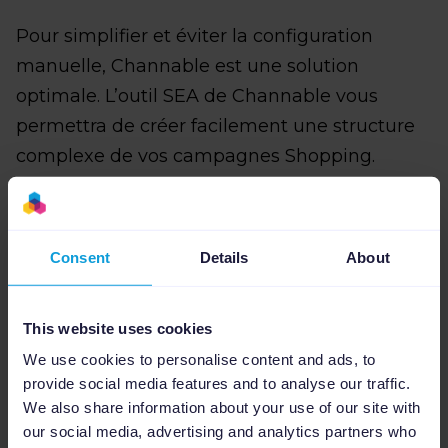
Pour simplifier et éviter la configuration
manuelle, Channable est une solution
optimale. L’outil SEA de Channable vous
permettra de créer facilement une structure
complexe de vos campagnes Shopping.
Sélectionnez les produits pour une campagne
spécifique, et définissez le niveau sur lequel
le groupe d'annonces doit être généré (par
Consent
Details
About
exemple la catégorie ou la marque). Vous
pouvez le faire facilement en utilisant les
This website uses cookies
champs dynamiques de votre flux.
We use cookies to personalise content and ads, to
5 raisons d’utiliser l’outil SEA pour les
provide social media features and to analyse our traffic.
We also share information about your use of our site with
campagnes Shopping de Channable :
our social media, advertising and analytics partners who