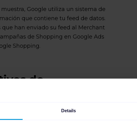
muestra, Google utiliza un sistema de
rmación que contiene tu feed de datos.
s que han enviado su feed al Merchant
s campañas de Shopping en Google Ads
ogle Shopping.
tivos de
u estrategia de
Details
dad, es necesario crear una estructura
comienda subdividir anuncios/grupos