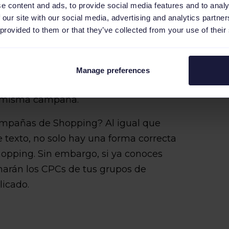
e content and ads, to provide social media features and to analy
 para estructurar tus productos desde
 our site with our social media, advertising and analytics partn
 Esta estructura debe corresponder con
 provided to them or that they’ve collected from your use of their
ndiendo de cuánto estés dispuesto a
 qué es tan importante segmentar las
nte? Si quieres ajustar tus CPC para
Manage preferences
categorías, no será posible si tienes
a misma campaña.
mpañas de Shopping? Al igual que
texto, no solo hay una forma correcta
opping. Sin embargo, si ya conoces
narán los CPCs de tus grupos de
licado.