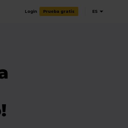
Login
ES
Prueba gratis
EN
NL
DE
FR
a
!