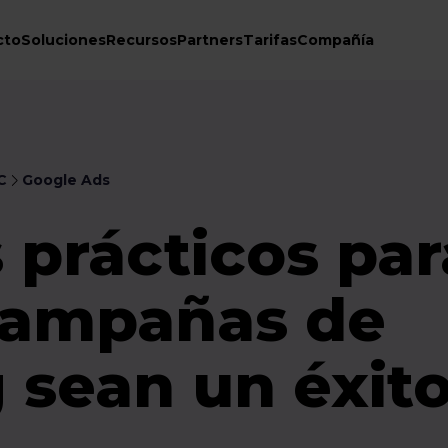
cto
Soluciones
Recursos
Partners
Tarifas
Compañía
C
Google Ads
 prácticos par
campañas de
 sean un éxito