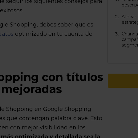
e seguir los siguientes consejos para
descrip
exitosos.
Alinear
estrate
gle Shopping, debes saber que es
datos
optimizado en tu cuenta de
Channab
campaña
segmen
pping con títulos
s mejoradas
 de Shopping en Google Shopping
nes que contengan palabra clave. Esto
en con mejor visibilidad en los
más optimizada y detallada sea la