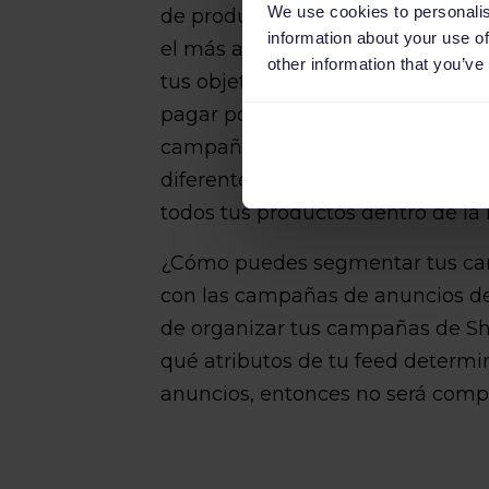
We use cookies to personalis
de producto (ads/product groups)
information about your use of
el más amplio al más específico.
other information that you’ve
tus objetivos de marketing, depe
pagar por tipo de producto. ¿Por
campañas de Shopping correctame
diferentes productos o diferentes 
todos tus productos dentro de l
¿Cómo puedes segmentar tus ca
con las campañas de anuncios de 
de organizar tus campañas de Sh
qué atributos de tu feed determi
anuncios, entonces no será comp