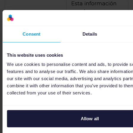
Esta información
puede ser
cualquier número /
combinación que
Consent
Details
identifique de
Id
manera única cada
uno de tus
This website uses cookies
artículos. Tenga en
We use cookies to personalise content and ads, to provide s
cuenta la palabra,
features and to analyse our traffic. We also share informatio
único.
our site with our social media, advertising and analytics pa
combine it with other information that you’ve provided to them
collected from your use of their services.
Para los artículos
de ropa es
importante enviar
la talla a Google
Allow all
Talla
Shopping. Si este