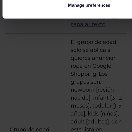
valor está al final
Manage preferences
del título, puedes
utilizar la regla
de
separar texto
.
El grupo de edad
solo se aplica si
quieres anunciar
ropa en Google
Shopping. Los
grupos son:
newborn [recién
nacido], infant [3-12
meses], toddler [1-5
años], kids [niños],
adult [adultos]. Con
Grupo de edad
esta lista en