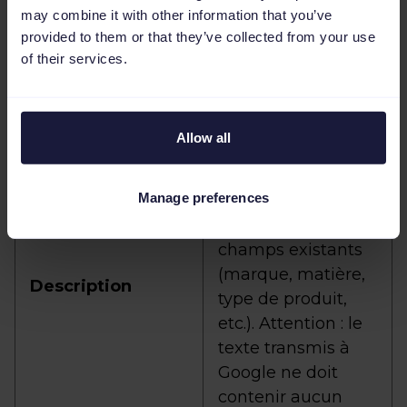
titre, la description
may combine it with other information that you’ve
est généralement
provided to them or that they’ve collected from your use
importée
of their services.
automatiquement
depuis votre flux
d’origine. Si ce
Allow all
n’est pas le cas,
vous pouvez en
Manage preferences
créer une nouvelle
en combinant des
champs existants
(marque, matière,
Description
type de produit,
etc.). Attention : le
texte transmis à
Google ne doit
contenir aucun