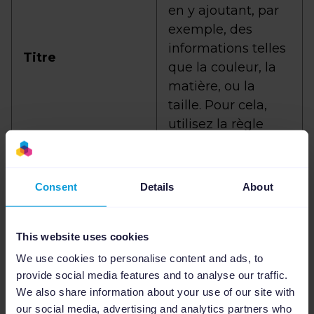
en y ajoutant, par
exemple, des
informations telles
Titre
que la couleur, la
matière, ou la
taille. Pour cela,
utilisez la règle
“combiner valeur
”,
qui vous permet
d’assembler
Consent
Details
About
plusieurs champs
de votre flux dans
un seul champ
This website uses cookies
optimisé.
We use cookies to personalise content and ads, to
provide social media features and to analyse our traffic.
We also share information about your use of our site with
Comme pour le
our social media, advertising and analytics partners who