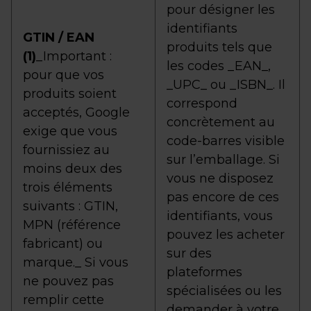
pour désigner les
identifiants
GTIN / EAN
produits tels que
(1)
_Important :
les codes _EAN_,
pour que vos
_UPC_ ou _ISBN_. Il
produits soient
correspond
acceptés, Google
concrètement au
exige que vous
code-barres visible
fournissiez au
sur l’emballage. Si
moins deux des
vous ne disposez
trois éléments
pas encore de ces
suivants : GTIN,
identifiants, vous
MPN (référence
pouvez les acheter
fabricant) ou
sur des
marque._ Si vous
plateformes
ne pouvez pas
spécialisées ou les
remplir cette
demander à votre