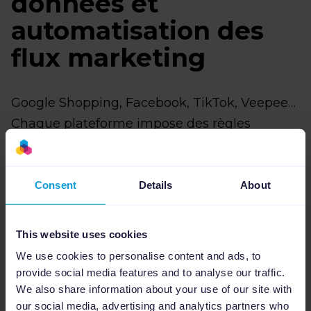
données et
automatisation des
flux marketing
Google Shopping, Facebook, TikTok, Veepee…
Chaque plateforme impose des règles
différentes.
Avec un outil de gestion de flux marketing,
Consent
Details
About
vous pouvez organiser vos informations
produits pour remplir automatiquement :
This website uses cookies
We use cookies to personalise content and ads, to
provide social media features and to analyse our traffic.
les champs obligatoires (les informations
We also share information about your use of our site with
indispensables requises par chaque
our social media, advertising and analytics partners who