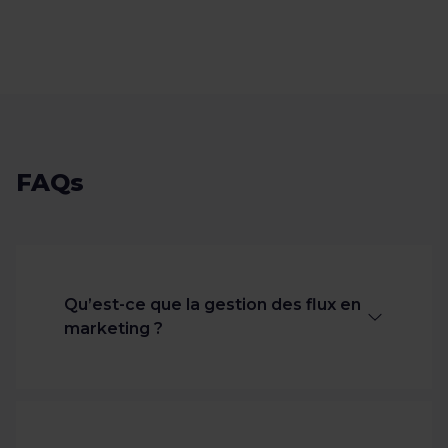
FAQs
Qu’est-ce que la gestion des flux en
marketing ?
La gestion de flux consiste à optimiser
et à synchroniser les informations de