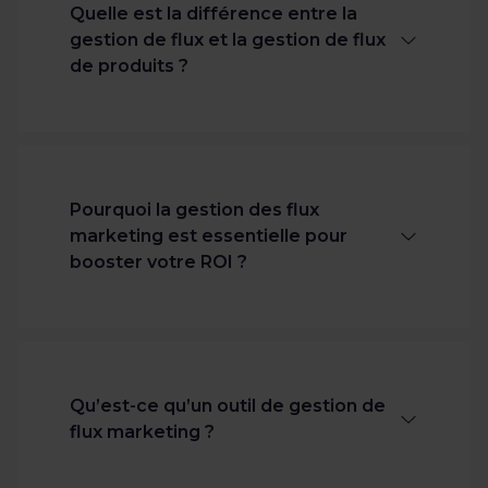
produits sur tous les canaux de vente
Quelle est la différence entre la
et de publicité. Résultat : vos données
gestion de flux et la gestion de flux
sont toujours conformes aux exigences
de produits ?
des plateformes et vos produits
gagnent en visibilité. C’est la clé d’un
flux marketing fiable et performant.
Il n’y en a pas. Les deux termes
désignent le même processus : celui de
structurer, d’enrichir et de diffuser des
Pourquoi la gestion des flux
données produits sur différents canaux.
marketing est essentielle pour
booster votre ROI ?
Lorsque vos flux marketing sont
propres et optimisés, vos produits
atteignent la bonne audience. Or, un
Qu’est-ce qu’un outil de gestion de
meilleur ciblage permet de limiter les
flux marketing ?
dépenses inutiles et d’améliorer le
ROAS.