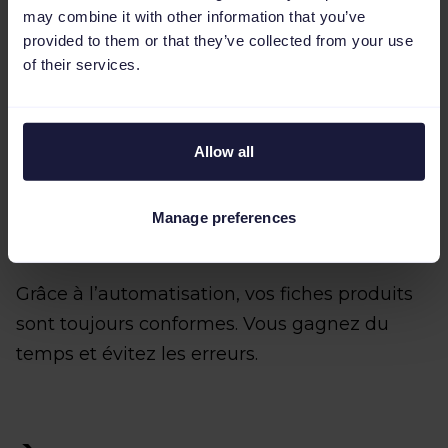
plateforme) ;
may combine it with other information that you’ve
provided to them or that they’ve collected from your use
les champs facultatifs (des informations
of their services.
supplémentaires qui aident vos clients à
mieux comprendre les produits) ;
Allow all
les champs personnalisés (des
informations spécifiques à chaque canal
Manage preferences
pour affiner le ciblage).
Grâce à l’automatisation, vos fiches produits
sont toujours conformes. Vous gagnez du
temps et évitez les erreurs.