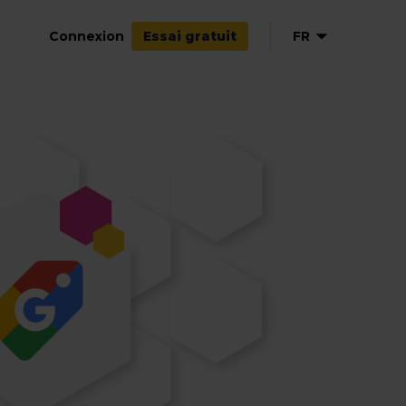
Connexion
FR
Essai gratuit
EN
NL
DE
ES
IT