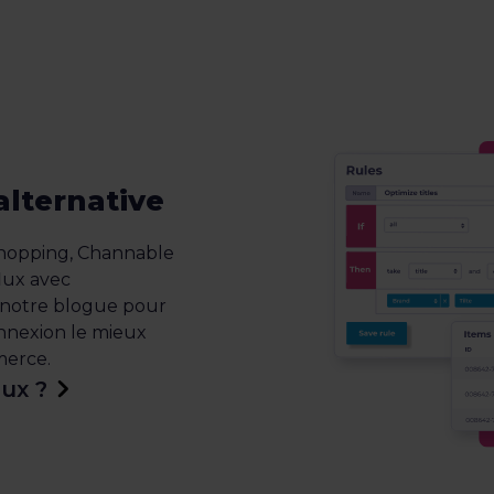
alternative
Shopping, Channable
flux avec
 notre blogue pour
onnexion le mieux
merce.
ux ?