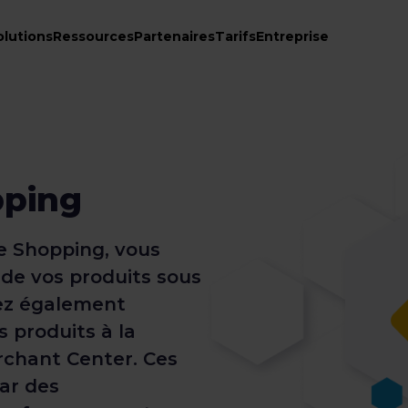
olutions
Ressources
Partenaires
Tarifs
Entreprise
pping
e Shopping, vous
é de vos produits sous
vez également
 produits à la
rchant Center. Ces
ar des