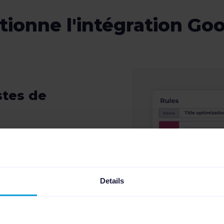
onne l'intégration Go
stes de
données basée sur des
classer vos produits en
pping se chargera de
Details
gorisation