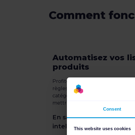
Comment foncti
Automatisez vos li
produits
Profitez de l’optimisation de vos 
règles, et tirez parti de l’IA pour 
catégories. Notre API Google Sho
mettre à jour votre inventaire.
Consent
En savoir plus sur la caté
intelligente
This website uses cookies