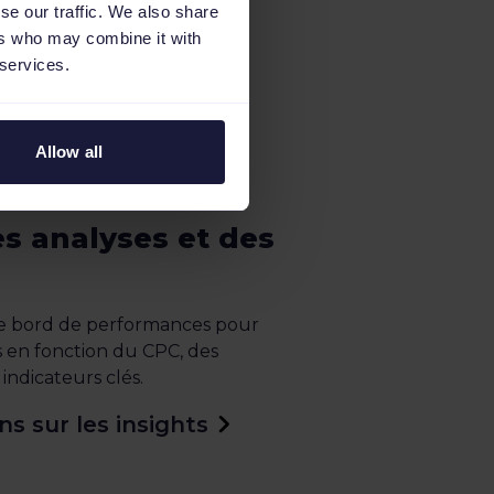
se our traffic. We also share
ers who may combine it with
 services.
Allow all
s analyses et des
 de bord de performances pour
 en fonction du CPC, des
indicateurs clés.
ns sur les insights