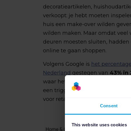
decoratieartikelen, huishoudartik
verkoopt: je hebt moeten inspel
huis een make-over wilden geven
wilden maken. Maar omdat veel w
deuren moesten sluiten, hadde
online te gaan shoppen.
Volgens Google is
het percentage
Nederland
gestegen van
43% in 
waar het zien, aanraken en testen
een trigger om iets te kopen, was
voor retailers om deze verschuiv
Consent
This website uses cookies