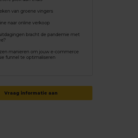
eken van groene vingers
line naar online verkoop
uitdagingen bracht de pandemie met
ee?
zen manieren om jouw e-commerce
ie funnel te optimaliseren
Vraag informatie aan