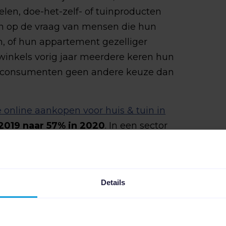
elen, doe-het-zelf- of tuinproducten
en op de vraag van mensen die hun
, of hun appartement gezelliger
inkels vorig jaar meerdere keren hun
n consumenten geen andere keuze dan
 online aankopen voor huis & tuin in
2019 naar 57% in 2020
. In een sector
 van een product erg belangrijk is en
 het bijzonder fijn en geruststellend
ing naar online commerce te zien.
Details