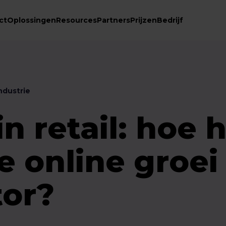
ct
Oplossingen
Resources
Partners
Prijzen
Bedrijf
dustrie
in retail: hoe 
de online groei
tor?