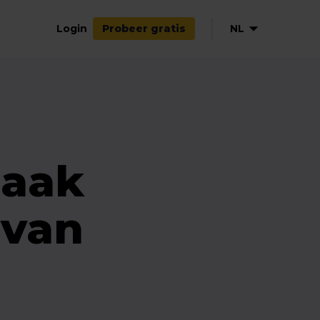
Login
NL
Probeer gratis
EN
DE
FR
ES
haak
 van