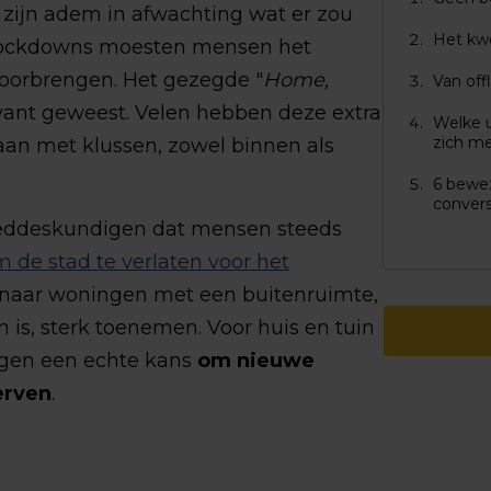
 zijn adem in afwachting wat er zou
Het kw
 lockdowns moesten mensen het
 doorbrengen. Het gezegde "
Home,
Van off
levant geweest. Velen hebben deze extra
Welke 
zich m
gaan met klussen, zowel binnen als
6 bewe
convers
oeddeskundigen dat mensen steeds
 de stad te verlaten voor het
g naar woningen met een buitenruimte,
in is, sterk toenemen. Voor huis en tuin
ngen een echte kans
om nieuwe
erven
.