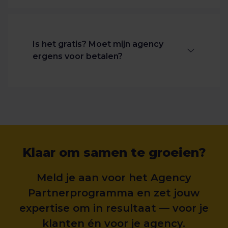
geavanceerde instellingen. Maak je
Zeker! Freelancers zijn van harte
geen zorgen — ons team ondersteunt
welkom om zich aan te sluiten bij onze
je bij een volledige integratie in het
community van experts.
Channable-ecosysteem.
Is het gratis? Moet mijn agency
ergens voor betalen?
Deelname aan het programma is gratis.
Je hoeft alleen aan de criteria te
voldoen en de Channable-accounts
van je klanten actief te beheren. Er zijn
geen extra kosten voor agencies —
Klaar om samen te groeien?
alleen het standaard maandelijkse
abonnement, dat door de klant of door
Meld je aan voor het Agency
jouw agency betaald wordt.
Partnerprogramma en zet jouw
expertise om in resultaat — voor je
klanten én voor je agency.