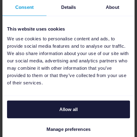
Consent
Details
About
Product Roundtables
This website uses cookies
Een stem in de product roadmap
We use cookies to personalise content and ads, to
provide social media features and to analyse our traffic.
Geef de toekomst van Channable vorm tijdens
We also share information about your use of our site with
onze exclusieve Product Roundtables. Krijg als
our social media, advertising and analytics partners who
eerste een voorproefje van nieuwe features,
may combine it with other information that you’ve
geef direct feedback en oefen invloed uit op de
provided to them or that they’ve collected from your use
ontwikkeling van features die jouw agency
of their services.
helpen om voorop te blijven lopen.
Allow all
Manage preferences