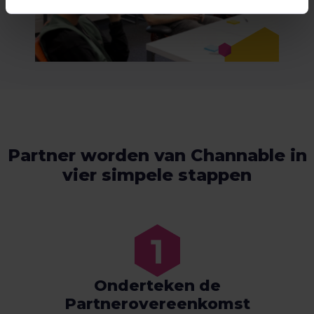
Partner worden van Channable in
vier simpele stappen
Onderteken de
Partnerovereenkomst