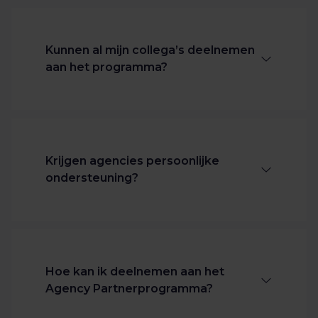
Kunnen al mijn collega’s deelnemen
aan het programma?
Ja. Channable biedt onbeperkte
plaatsen voor je collega’s zonder extra
kosten. Zodra je Agency Dashboard is
Krijgen agencies persoonlijke
aangemaakt, kun je direct al je collega’s
ondersteuning?
en samenwerkingspartners uitnodigen.
Ja. Als agencypartner werk je samen
met een vaste Customer Success
Manager (CSM) die begrijpt hoe
Hoe kan ik deelnemen aan het
agency-workflows, klantstructuren en
Agency Partnerprogramma?
groeidoelstellingen in elkaar zitten.