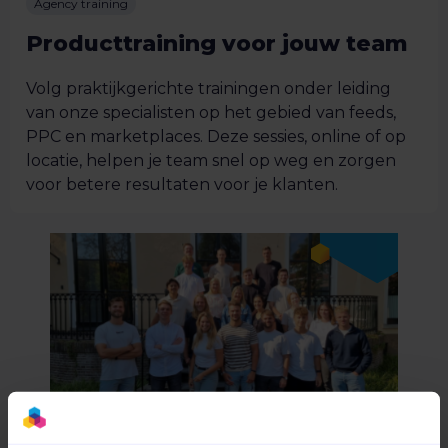
Agency training
Producttraining voor jouw team
Volg praktijkgerichte trainingen onder leiding
van onze specialisten op het gebied van feeds,
PPC en marketplaces. Deze sessies, online of op
locatie, helpen je team snel op weg en zorgen
voor betere resultaten voor je klanten.