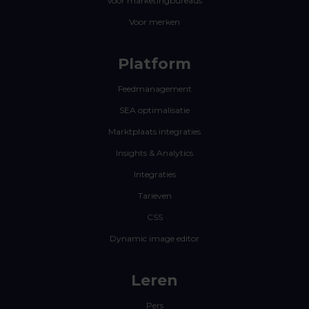
Voor marketingbureaus
Voor merken
Platform
Feedmanagement
SEA optimalisatie
Marktplaats integraties
Insights & Analytics
Integraties
Tarieven
CSS
Dynamic image editor
Leren
Pers