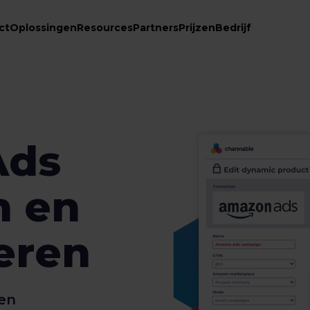
ct
Oplossingen
Resources
Partners
Prijzen
Bedrijf
Ads
n en
eren
en