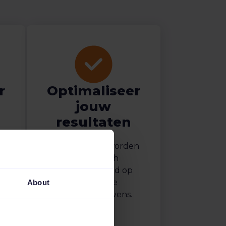
r
Optimaliseer
jouw
resultaten
-
Je campagnes worden
automatisch
geoptimaliseerd op
basis van de
About
prestatiegegevens.