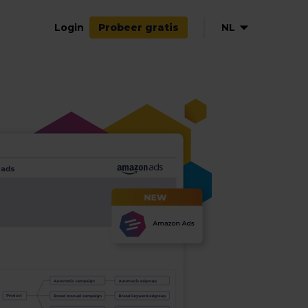
Login
NL
Probeer gratis
EN
DE
FR
ES
IT