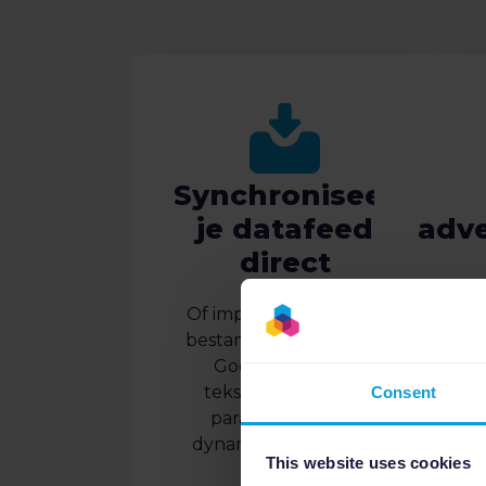
Synchroniseer
je datafeed
adve
direct
ca
Of importeer een CSV-
gebr
bestand, XML-bestand,
Google Sheet of
tekstbestand. Elke
Consent
parameter wordt
dynamisch uit je feed
This website uses cookies
gehaald.