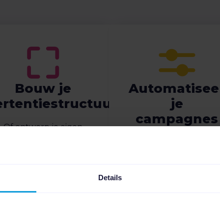
Bouw je
Automatisee
rtentiestructuur
je
campagnes
Of ontwerp je eigen
mpagnestructuur in onze
Gebruik krachtige als
uiksvriendelijke interface.
dan-regels om je
campagnes te
automatiseren.
Details