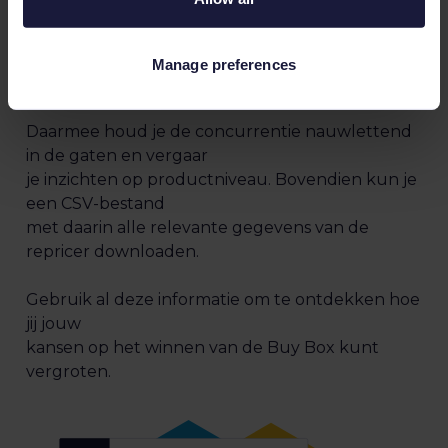
tot belangrijke
informatie zoals de status van de Buy Box en de
prestaties van
Manage preferences
de repricer - de zogenaamde win-lost Buy Box.
Daarmee houd je de concurrentie nauwlettend
in de gaten en vergaar
je inzichten op productniveau. Bovendien kun je
een CSV-bestand
met daarin alle relevante gegevens van de
repricer downloaden.
Gebruik al deze informatie om te ontdekken hoe
jij jouw
kansen op het winnen van de Buy Box kunt
vergroten.