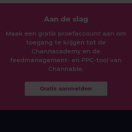
gezien de voordelen die het kan
PPC-tool van Channable.
bieden. Door de Repricer te gebruiken,
Aan de slag
kun je kostbare tijd besparen die
anders zou worden besteed aan
Maak een gratis proefaccount aan om
handmatige prijsaanpassingen.
toegang te krijgen tot de
Channacademy en de
feedmanagement- en PPC-tool van
Channable.
Gratis aanmelden