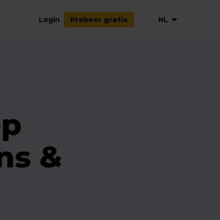
Login
NL
Probeer gratis
EN
DE
FR
ES
op
ns &