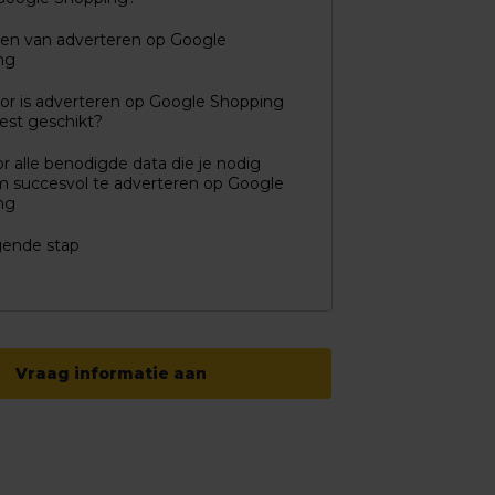
len van adverteren op Google
ng
r is adverteren op Google Shopping
est geschikt?
or alle benodigde data die je nodig
 succesvol te adverteren op Google
ng
gende stap
Vraag informatie aan