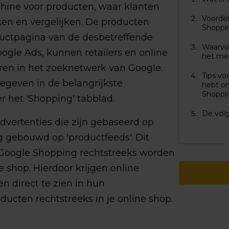
hine voor producten, waar klanten
Voorde
en en vergelijken. De producten
Shoppi
uctpagina van de desbetreffende
Waarvoo
oogle Ads, kunnen retailers en online
het me
ren in het zoeknetwerk van Google.
Tips vo
geven in de belangrijkste
hebt om
Shoppi
r het 'Shopping' tabblad.
De vol
advertenties die zijn gebaseerd op
 gebouwd op 'productfeeds'. Dit
 Google Shopping rechtstreeks worden
 shop. Hierdoor krijgen online
 direct te zien in hun
ucten rechtstreeks in je online shop.