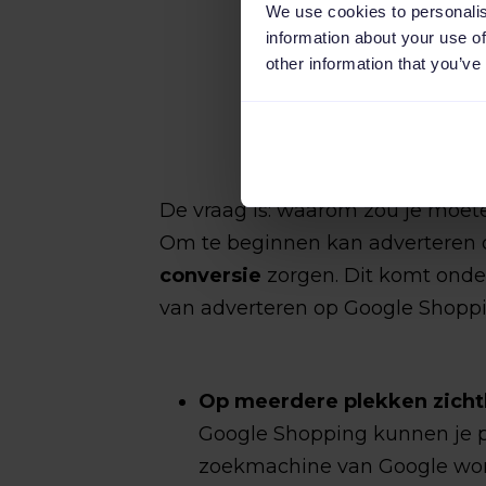
We use cookies to personalis
information about your use of
other information that you’ve
De vraag is: waarom zou je moet
Om te beginnen kan adverteren 
conversie
zorgen. Dit komt onde
van adverteren op Google Shoppi
Op meerdere plekken zichtb
Google Shopping kunnen je 
zoekmachine van Google word