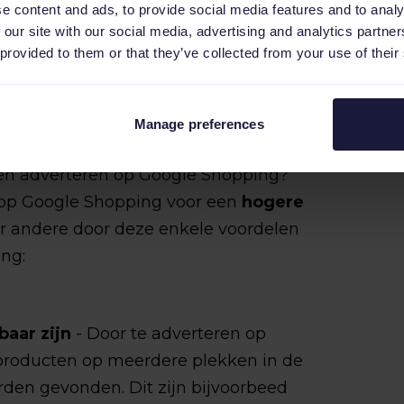
e content and ads, to provide social media features and to analy
 our site with our social media, advertising and analytics partn
 provided to them or that they’ve collected from your use of their
Manage preferences
en adverteren op Google Shopping?
op Google Shopping voor een
hogere
r andere door deze enkele voordelen
ng:
aar zijn
- Door te adverteren op
producten op meerdere plekken in de
en gevonden. Dit zijn bijvoorbeed