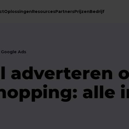
ct
Oplossingen
Resources
Partners
Prijzen
Bedrijf
Google Ads
l adverteren 
opping: alle i