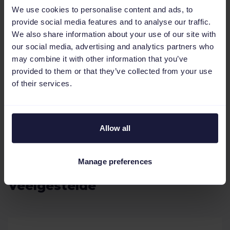
Uitvoer in bulk controleren en goedkeuren
We use cookies to personalise content and ads, to
provide social media features and to analyse our traffic.
We also share information about your use of our site with
our social media, advertising and analytics partners who
may combine it with other information that you’ve
provided to them or that they’ve collected from your use
of their services.
Exporteer direct naar jouw verkoopkanalen
Allow all
Manage preferences
Veelgestelde