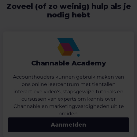
Zoveel (of zo weinig) hulp als je
zijn goedgekeurd, worden ze naadloos
nodig hebt
in je feed-exporten opgenomen en
ondersteunen ze wereldwijde kanalen
met consistente opmaak.
Schakel automatische goedkeuring in
om het proces geheel automatisch te
laten verlopen wanneer je vertrouwen
Channable Academy
hebt in de automatische resultaten. Zo
kun jij je concentreren op strategische
Accounthouders kunnen gebruik maken van
taken.
ons online leercentrum met tientallen
interactieve video's, stapsgewijze tutorials en
cursussen van experts om kennis over
Channable en marketingvaardigheden uit te
breiden.
Aanmelden