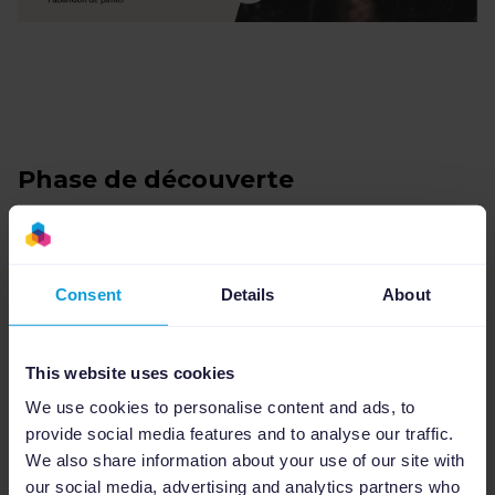
Phase de découverte
1. Faites la promotion de vos produits sur
plusieurs canaux de vente
Consent
Details
About
Comme expliqué précédemment dans cet
article, vos clients sont désormais beaucoup
This website uses cookies
plus susceptibles de rechercher des produits
We use cookies to personalise content and ads, to
Maison & Jardin directement sur Google et
provide social media features and to analyse our traffic.
sur les marketplaces, plateformes sur
We also share information about your use of our site with
lesquelles vos concurrents sont peut-être déjà
our social media, advertising and analytics partners who