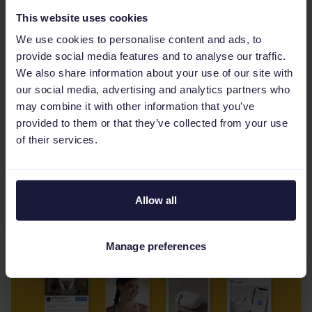
This website uses cookies
We use cookies to personalise content and ads, to
provide social media features and to analyse our traffic.
We also share information about your use of our site with
Google Ads
our social media, advertising and analytics partners who
may combine it with other information that you’ve
Hoe haal je alles uit Search Ads
provided to them or that they’ve collected from your use
360? - TUI & Channable
of their services.
Het Google Marketing Platform Search Ads 360
(SA360) is ontzettend belangrijk voor
adverteerders met een grote
Allow all
catalogus/voorraad die op grote schaal...
Manage preferences