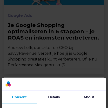
Google Ads
Je Google Shopping
optimaliseren in 6 stappen – je
ROAS en inkomsten verbeteren.
Andrew Lolk, oprichter en CEO bij
SavvyRevenue, vertelt je hoe jij je Google
Shopping prestaties kunt verbeteren. Of je nu
Performance Max gebruikt (S...
Consent
Details
About