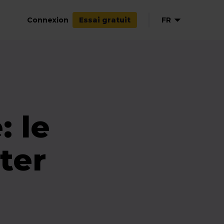
Connexion
FR
Essai gratuit
EN
NL
DE
ES
: le
ter