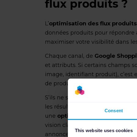
flux produits ?
L’
optimisation des flux produits
données produits pour répondre 
maximiser votre visibilité dans le
Chaque canal, de
Google Shopp
et attributs. Si certains champs son
image, identifiant produit), c’est
de produits sortira du lot.
S’ils ne sont pas optimisés, vos p
les résultats de recherche, voire 
Consent
une
optimisation catalogue
bien
vision claire et complète de votre 
This website uses cookies
annonces produits correspondent