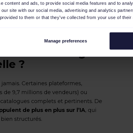
e content and ads, to provide social media features and to analy
 our site with our social media, advertising and analytics partn
 provided to them or that they’ve collected from your use of their
s campagnes Google Shopping
.
Manage preferences
misation catalogue
lle ?
 jamais. Certaines plateformes,
 de 9,7 millions de vendeurs) ou
es catalogues complets et pertinents. De
ppuient de plus en plus sur l’IA
, qui
t bien structurés.