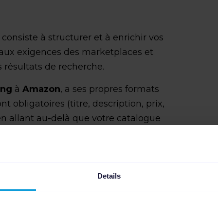
consiste à structurer et à enrichir vos
aux exigences des marketplaces et
s résultats de recherche.
ing
à
Amazon
, a ses propres formats
t obligatoires (titre, description, prix,
 en allant au-delà que votre catalogue
roduits risquent d’être invisibles dans
d’être rejetés par les plateformes. Avec
Details
 pensée, les algorithmes ont une
offre de produits. Résultat: vos
 mieux aux intentions d’achat des