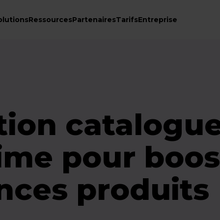
olutions
Ressources
Partenaires
Tarifs
Entreprise
ion catalogue
time pour boos
nces produits