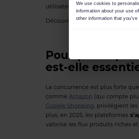
We use cookies to personalis
utilisateurs.
information about your use of
other information that you’ve
Découvrez comment
réussir vo
Pourquoi l’opti
est-elle essentie
La concurrence est plus forte que
comme
Amazon
(qui compte plus
Google Shopping
, privilégient l
plus, en 2025, les plateformes
s’a
valorise les flux produits riches e