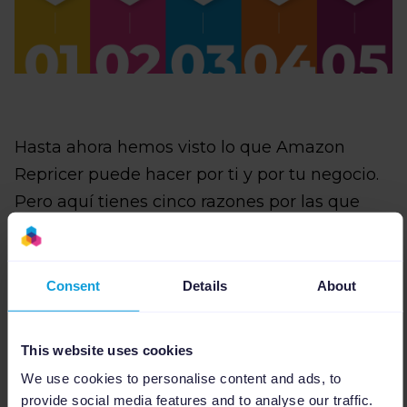
Hasta ahora hemos visto lo que Amazon
Repricer puede hacer por ti y por tu negocio.
Pero aquí tienes cinco razones por las que
todos los minoristas deberían incluir Amazon
Repricer en su estrategia de precios.
Consent
Details
About
This website uses cookies
1. Conseguir tu parte de la Buy Box
We use cookies to personalise content and ads, to
provide social media features and to analyse our traffic.