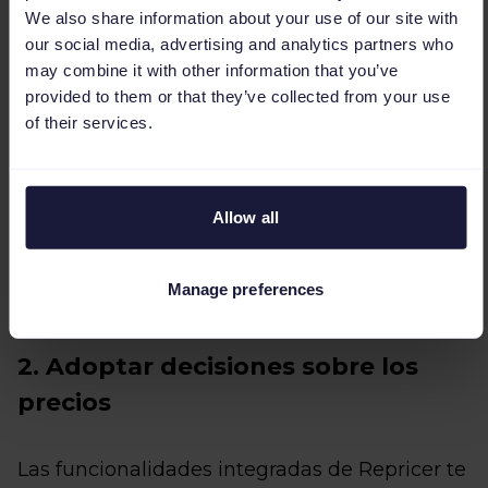
No nos cansaremos de insistir: el 82 % de las
We also share information about your use of our site with
compras en Amazon se hacen a través de la
our social media, advertising and analytics partners who
Buy Box. Si no usas Repricer, estarás
may combine it with other information that you’ve
provided to them or that they’ve collected from your use
perdiendo una parte importante del mercado.
of their services.
Para más información sobre la importancia
de Buy Box, consulta la información anterior.
Saber más sobre los beneficios de
anunciar
Allow all
mis productos en Amazon.
Manage preferences
2. Adoptar decisiones sobre los
precios
Las funcionalidades integradas de Repricer te