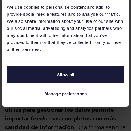
presentado como una solución para los
We use cookies to personalise content and ads, to
negocios pequeños. Sin embargo, también las
provide social media features and to analyse our traffic.
grandes marcas tendrán que evaluar esta
We also share information about your use of our site with
nueva opción como el complemento perfecto
our social media, advertising and analytics partners who
a su propia tienda online. Especialmente por
may combine it with other information that you’ve
provided to them or that they’ve collected from your use
la importancia que tienen los datos recogidos
of their services.
por Facebook. Es fundamental para todas las
marcas conocer el rendimiento de sus
productos, el comportamiento del usuario y el
Allow all
nivel de engagement que tiene con la
marca/producto.
Manage preferences
El nuevo sistema que Facebook Shops
utiliza para gestionar los datos permite
importar feeds más completos con más
cantidad de información
. Una forma sencilla