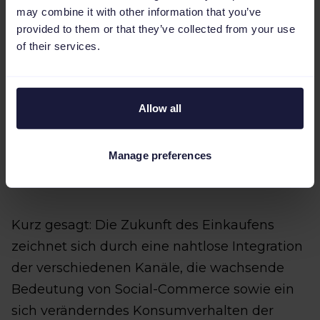
Transaktionen in virtuellen Umgebungen wie
may combine it with other information that you’ve
dem Metaverse nehmen rasant zu.
provided to them or that they’ve collected from your use
of their services.
Allow all
Manage preferences
Kurz gesagt: Die Zukunft des Einkaufens
zeichnet sich durch eine nahtlose Integration
der verschiedenen Kanäle, die wachsende
Bedeutung von Social-Commerce sowie ein
sich veränderndes Konsumverhalten der