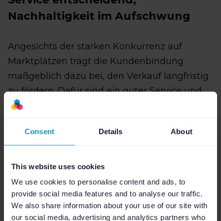
Nachhaltigkeit im Aufschwung
Angesichts der starken Konkurrenz auf
Marktplätzen trägt die Kundenbindung
maßgeblich dazu bei, den Verkauf langfristig
zu fördern. Dafür sind ein guter Service und
ein reibungsloser Retourenprozess
entscheidend. Aber auch Nachhaltigkeit,
Consent
Details
About
Ethik und Sinnhaftigkeit beeinflussen
heutzutage das Verbraucherverhalten: 52 %*
der Verbraucherinnen und Verbraucher
This website uses cookies
geben an, ihre Gewohnheiten zugunsten von
We use cookies to personalise content and ads, to
Umweltbelangen anzupassen. Digitale
provide social media features and to analyse our traffic.
We also share information about your use of our site with
Produkte werden zunehmend bevorzugt und
our social media, advertising and analytics partners who