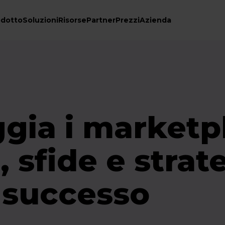
odotto
Soluzioni
Risorse
Partner
Prezzi
Azienda
gia i marketp
 sfide e strat
o successo