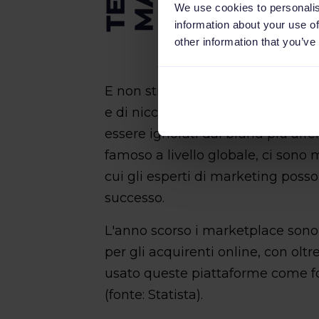
We use cookies to personalis
information about your use of
other information that you’ve
E non stiamo parlando solo di Am
e di nicchia si stanno moltiplic
essere ignorati dai brand più aff
famoso a livello globale, ci sono
cui gli esperti di marketing posso
successo.
L'anno scorso i marketplace sono s
per gli acquirenti online, con ol
usato queste piattaforme come fon
(fonte: Statista).