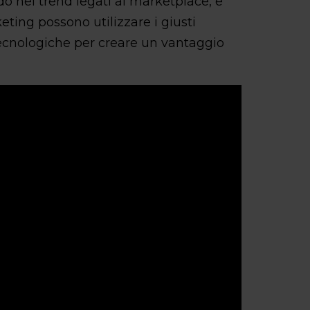
o nei trend legati ai marketplace, e
ting possono utilizzare i giusti
tecnologiche per creare un vantaggio