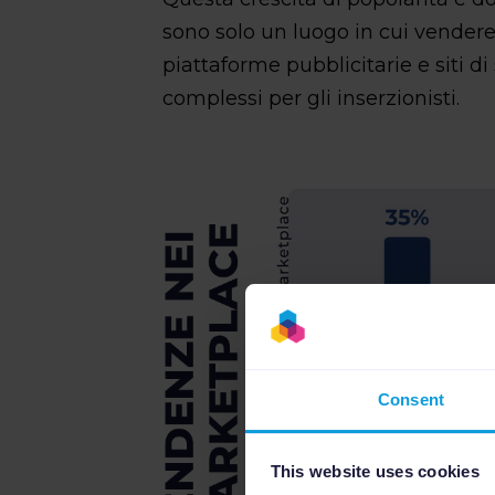
sono solo un luogo in cui vendere,
piattaforme pubblicitarie e siti 
complessi per gli inserzionisti.
Consent
This website uses cookies