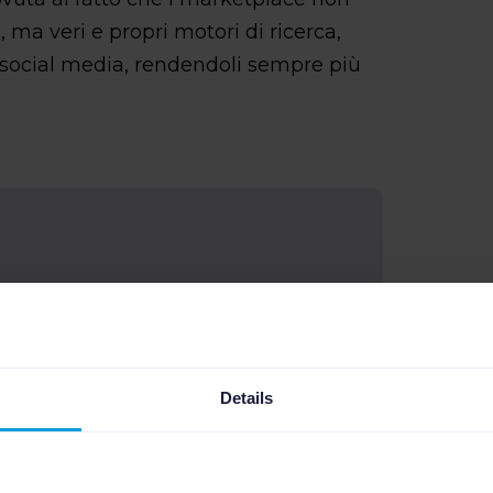
 ma veri e propri motori di ricerca,
di social media, rendendoli sempre più
Details