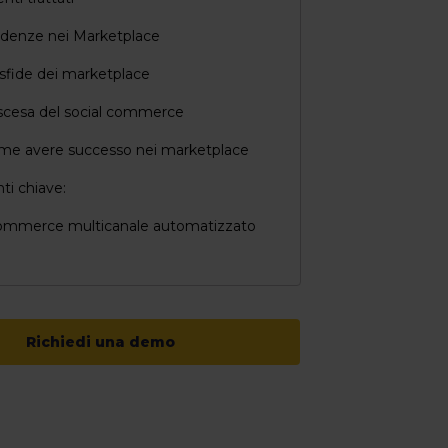
ndenze nei Marketplace
sfide dei marketplace
scesa del social commerce
me avere successo nei marketplace
ti chiave:
ommerce multicanale automatizzato
Richiedi una demo