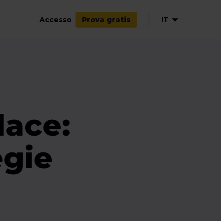
Accesso
IT
Prova gratis
EN
DE
FR
ES
lace:
egie