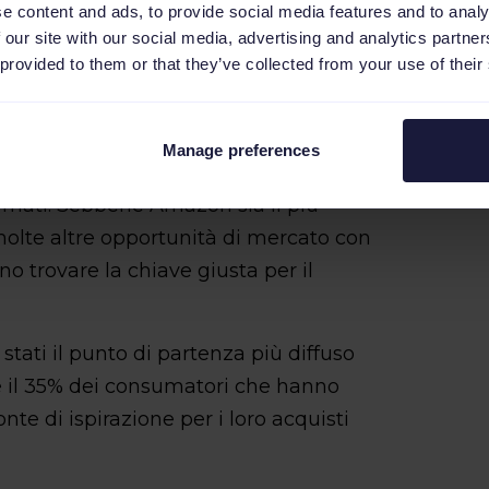
e content and ads, to provide social media features and to analy
 our site with our social media, advertising and analytics partn
 provided to them or that they’ve collected from your use of their
azon ed eBay. I marketplace verticali
Manage preferences
ando e hanno avuto troppo successo per
ermati. Sebbene Amazon sia il più
 molte altre opportunità di mercato con
no trovare la chiave giusta per il
tati il punto di partenza più diffuso
tre il 35% dei consumatori che hanno
te di ispirazione per i loro acquisti