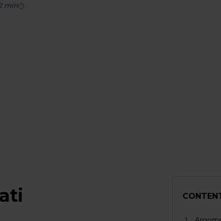
2
min
ati
CONTEN
Argomen