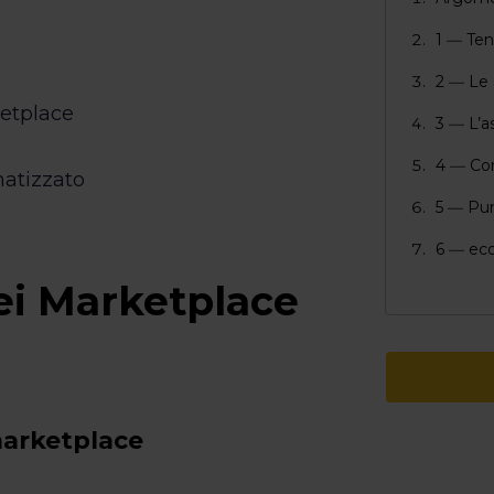
1 ― Te
2 ― Le 
etplace
3 ― L’a
4 ― Co
atizzato
5 ― Pun
6 ― ec
ei Marketplace
marketplace