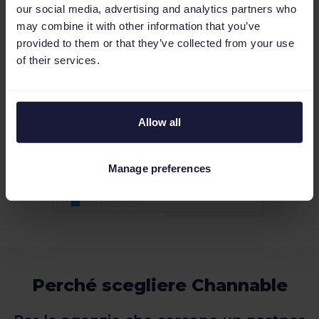
our social media, advertising and analytics partners who
del team a collaborare in modo semplice, con
may combine it with other information that you’ve
funzionalità esclusive per le agenzie partner.
provided to them or that they’ve collected from your use
of their services.
Allow all
Manage preferences
Perché scegliere Channable