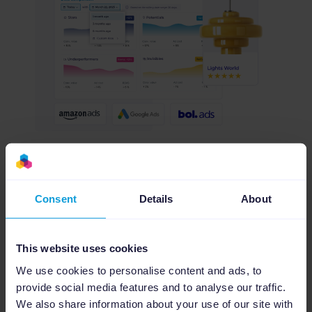
Consent
Details
About
Agency dashboards
Gestisci ogni cliente da un’unica dashboard
This website uses cookies
We use cookies to personalise content and ads, to
Monitora tutti i clienti da una Agency Dashboard
provide social media features and to analyse our traffic.
centralizzata. Tieni sotto controllo lo stato dei
We also share information about your use of our site with
feed, le campagne attive e invita clienti o membri