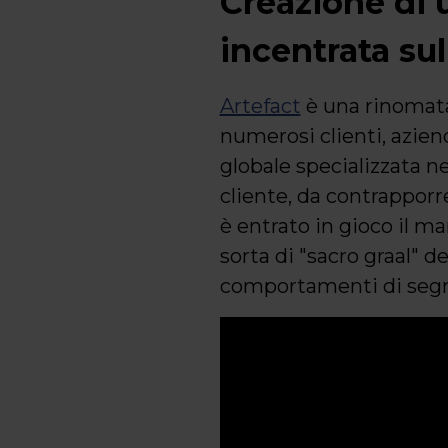
Creazione di 
incentrata sul
Artefact
è una rinomata
numerosi clienti, azien
globale specializzata ne
cliente, da contrapporr
è entrato in gioco il m
sorta di "sacro graal" d
comportamenti di segme