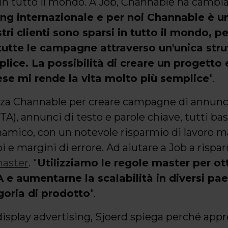
i in tutto il mondo. A Job, Channable ha cambiat
ing internazionale e per noi Channable è u
stri clienti sono sparsi in tutto il mondo, p
 tutte le campagne attraverso un'unica stru
ice. La possibilità di creare un progetto e
aese mi rende la vita molto più semplice
".
lizza Channable per creare campagne di annunci
), annunci di testo e parole chiave, tutti basa
mico, con un notevole risparmio di lavoro m
 e margini di errore. Ad aiutare a Job a rispa
master
. "
Utilizziamo le regole master per ott
 aumentarne la scalabilità in diversi paes
goria di prodotto
".
display advertising, Sjoerd spiega perché appr