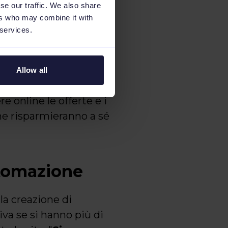
se our traffic. We also share
o livello di
ers who may combine it with
permette di
 services.
 unico
Allow all
 online le offerte e i
che risparmieranno a sé
utomazione
, la creazione di
a se si hanno più di