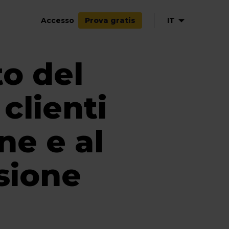
Accesso
IT
Prova gratis
o del
EN
NL
DE
clienti
FR
ES
ne e al
sione