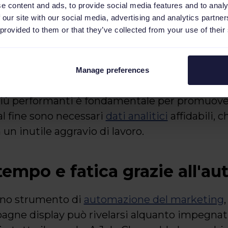
e content and ads, to provide social media features and to analy
ostri annunci di testo e banner al massim
 our site with our social media, advertising and analytics partn
tarli al pubblico obiettivo. Non solo: ci 
 provided to them or that they’ve collected from your use of their
ccio olistico al marketing attraverso un
Manage preferences
più performanti è fondamentale per promuovere
tal fine sono necessari
dati analitici
affidabili, 
 un inutile aggravio di lavoro.
tempo e fatica grazie all'a
uno strumento di
automazione del marketing
e display può rivelarsi alquanto impegnativ