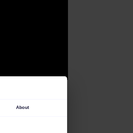
il quale può essere di
C
come Channable.
About
entrarci sui
nte di