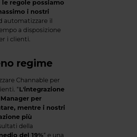
 le regole possiamo
assimo i nostri
d automatizzare il
tempo a disposizione
 i clienti.
ieno regime
izzare Channable per
enti. "
L'integrazione
t Manager per
tare, mentre i nostri
azione più
ultati della
edio del 19%
" e una