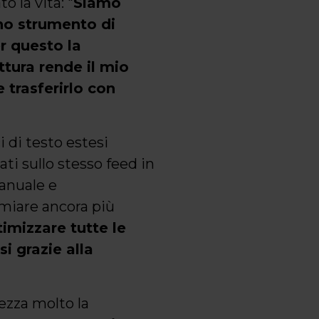
o la vita: "
Siamo
no strumento di
er questo la
ttura rende il mio
 trasferirlo con
 di testo estesi
ti sullo stesso feed in
anuale e
rmiare ancora più
imizzare tutte le
i grazie alla
ezza molto la