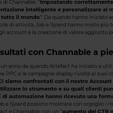
e di Channable: "
Impostando correttamente
tazione intelligente e personalizzare al m
n tutto il mondo
". Da quando hanno iniziato a
le di attività, Job e Sjoerd hanno molto più 
li account e la creazione di valore aggiunto per
risultati con Channable a p
 un anno da quando Artefact ha iniziato a util
 PPC e le campagne display rivolte ai suoi cli
Ci siamo confrontati con il nostro Accoun
izzare lo strumento e su quali clienti pun
i di automazione hanno ricevuto una form
ob e Sjoerd possono mostrare con orgoglio i ris
fact e Channable: con un "
aumento del CTR m