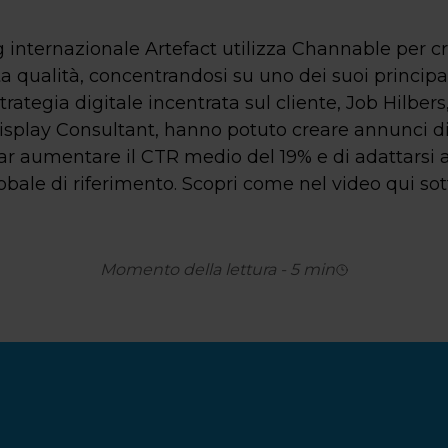
g internazionale Artefact utilizza Channable per
 qualità, concentrandosi su uno dei suoi principali 
trategia digitale incentrata sul cliente, Job Hilber
isplay Consultant, hanno potuto creare annunci di
far aumentare il CTR medio del 19% e di adattarsi 
obale di riferimento. Scopri come nel video qui sot
Momento della lettura
-
5
min