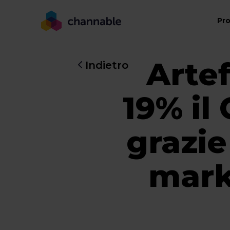
Pr
Arte
Indietro
19% il
grazie
mark