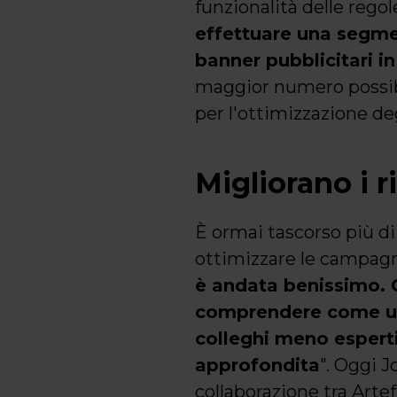
funzionalità delle regol
effettuare una segmen
banner pubblicitari i
maggior numero possibi
per l'ottimizzazione deg
Migliorano i 
È ormai tascorso più di
ottimizzare le campagne
è andata benissimo. 
comprendere come util
colleghi meno espert
approfondita
". Oggi J
collaborazione tra Arte