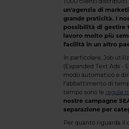
1.000 clienti distribuit
un'agenzia di market
grande praticità. I no
possibilità di gestire
lavoro molto più sempl
facilità in un altro p
In particolare, Job uti
(Expanded Text Ads - ETA
modo automatico e dina
l'abbattimento di tempi
tempo sono le
regole 
nostre campagne SEA e
separazione per cate
Per quanto riguarda il 