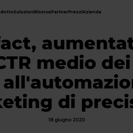
odotto
Soluzioni
Risorse
Partner
Prezzi
Azienda
fact, aumentat
 CTR medio dei 
 all'automazio
eting di preci
18 giugno 2020