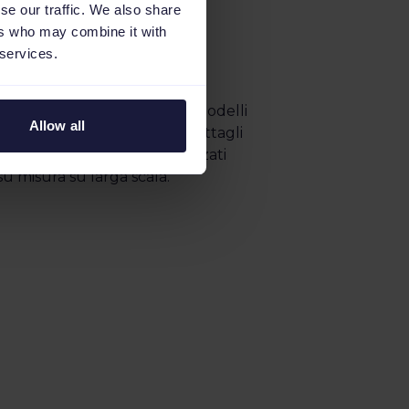
maticamente
se our traffic. We also share
ers who may combine it with
ricerca dal tuo
 services.
tti
 Ads pertinenti utilizzando modelli
Allow all
ti. Inserisci dinamicamente dettagli
i, stock e campi personalizzati
u misura su larga scala.