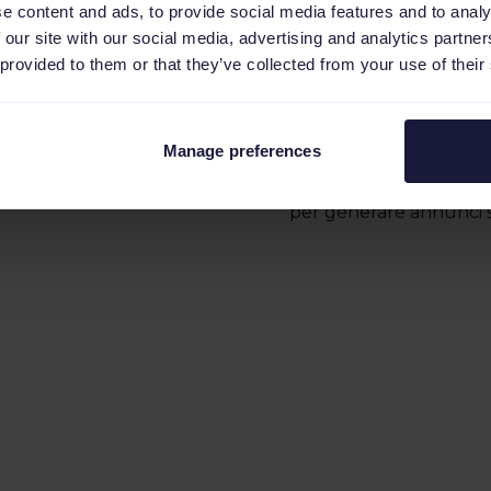
Genera auto
e content and ads, to provide social media features and to analy
 our site with our social media, advertising and analytics partn
campagne di 
 provided to them or that they’ve collected from your use of their
feed di prodo
Crea migliaia di Google
Manage preferences
e i dati dei tuoi prodot
come prezzo, promozion
per generare annunci s