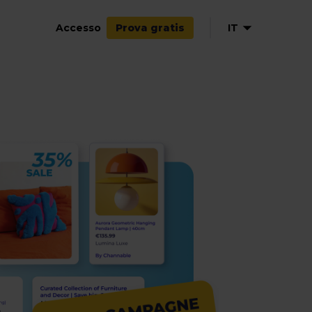
Accesso
IT
Prova gratis
EN
NL
DE
FR
ES
PL