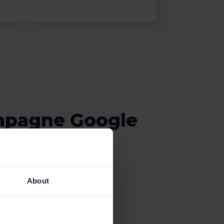
campagne Google
omatizzata
About