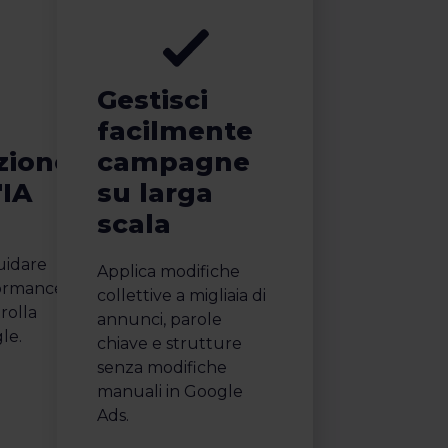
Gestisci
facilmente
zione
campagne
'IA
su larga
scala
uidare
Applica modifiche
formance
collettive a migliaia di
rolla
annunci, parole
le.
chiave e strutture
senza modifiche
manuali in Google
Ads.