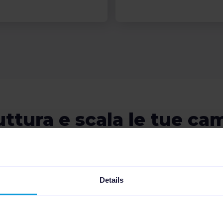
ruttura e scala le tue 
a PPC optimization aut
Details