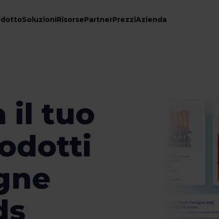
odotto
Soluzioni
Risorse
Partner
Prezzi
Azienda
 il tuo
odotti
gne
ds