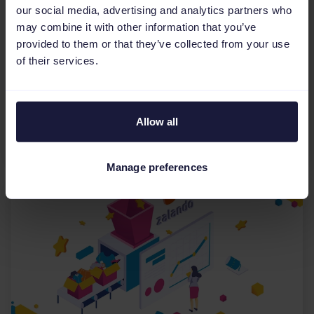
our social media, advertising and analytics partners who
Come incrementare il profitto
may combine it with other information that you’ve
con i buoni voucher su idealo.de
provided to them or that they’ve collected from your use
Utilizza i vantaggi dei coupon su idealo per
of their services.
generare più traffico, aumentare la tua visibilità e
promuovere segmenti selezionati. Grazie alla
semplice integrazione nel feed di dati, puoi offrire
Allow all
ai t...
Manage preferences