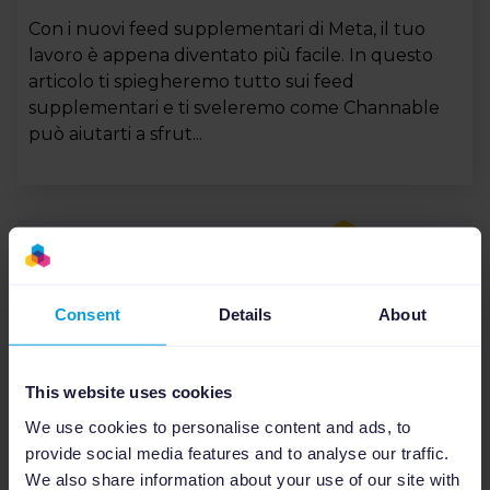
Con i nuovi feed supplementari di Meta, il tuo
lavoro è appena diventato più facile. In questo
articolo ti spiegheremo tutto sui feed
supplementari e ti sveleremo come Channable
può aiutarti a sfrut...
Consent
Details
About
This website uses cookies
We use cookies to personalise content and ads, to
provide social media features and to analyse our traffic.
API e Marketplace
6
min
We also share information about your use of our site with