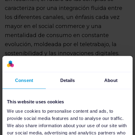
caracteriza por una integración fluida entre
los diferentes canales, un énfasis cada vez
mayor en el social commerce y una
mentalidad de consumo en constante
evolución, moldeada por el teletrabajo, la
sostenibilidad y las innovaciones digitales.
Los retailers y las marcas que se adapten a
estas tendencias prosperarán en este
Consent
Details
About
panorama dinámico y cambiante.
*
Todas estas cifras proceden de Hugh
This website uses cookies
Fletcher y del
Informe sobre el comprador del
We use cookies to personalise content and ads, to
futuro de VLM
.
provide social media features and to analyse our traffic.
We also share information about your use of our site with
our social media, advertising and analytics partners who