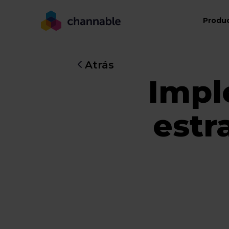
Produ
Atrás
Impl
estr