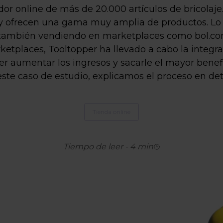
or online de más de 20.000 artículos de bricolaje. 
e y ofrecen una gama muy amplia de productos. L
o también vendiendo en marketplaces como bol.co
etplaces, Tooltopper ha llevado a cabo la integr
r aumentar los ingresos y sacarle el mayor benefic
este caso de estudio, explicamos el proceso en deta
Tienda online
Tiempo de leer
-
4
min