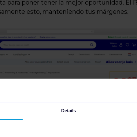
ta para poner tener la mejor oportunidad. El 
isamente esto, manteniendo tus márgenes.
Details