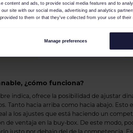
e content and ads, to provide social media features and to analy
 our site with our social media, advertising and analytics partn
 provided to them or that they’ve collected from your use of their
Manage preferences
nnable, ¿cómo funciona?
re indica, ofrece la posibilidad de ajustar d
s. Tanto hacia arriba como hacia abajo. Esto 
eal a los ajustes que está haciendo un comp
n de ventaja en la buy-box. De este modo, pod
rlo justo por debajo del de la competencia. E