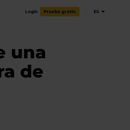
Login
ES
Prueba gratis
EN
NL
e una
FR
ra de