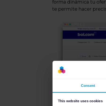
forma dinámica tu ofer
te permite hacer prec
Consent
This website uses cookies