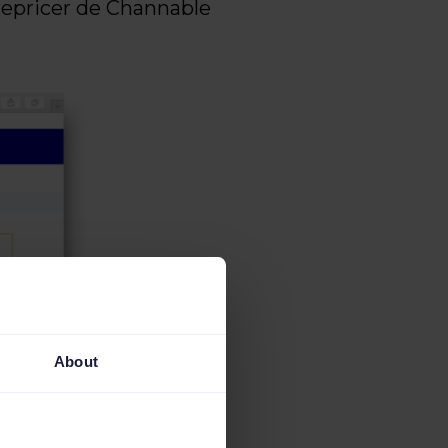
Repricer de Channable
About