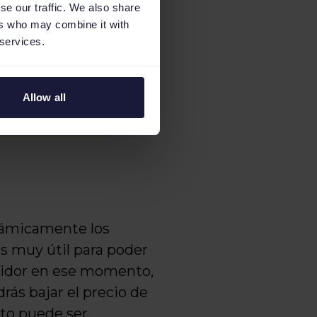
se our traffic. We also share
ers who may combine it with
 services.
Allow all
inámicamente los
es muy útil para poder
etidor en ese momento,
rás bajar el precio de
sto puede ser