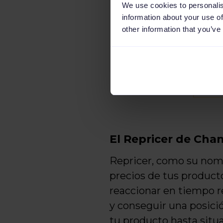
We use cookies to personalis
information about your use of
other information that you’ve
El Repricer de Cha
Repricer, como su nomb
precios de tus producto
reaccionar en tiempo r
y conseguir una posició
tu producto hasta situa