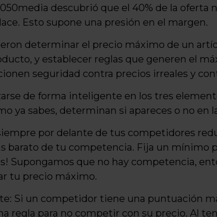
 050media descubrió que el 40% de la oferta n
lace. Esto supone una presión en el margen.
ueron determinar el precio máximo de un artíc
ucto, y establecer reglas que generen el máxi
onen seguridad contra precios irreales y con
lizarse de forma inteligente en los tres elem
o ya sabes, determinan si apareces o no en l
siempre por delante de tus competidores redu
s barato de tu competencia. Fija un mínimo pa
as! Supongamos que no hay competencia, en
ar tu precio máximo.
te: Si un competidor tiene una puntuación má
a regla para no competir con su precio. Al t