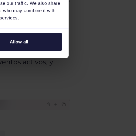
se our traffic. We also share
ers who may combine it with
 services.
a, los usuarios pueden
 de adquirirlas.
Allow all
eventos activos
entos activos, y