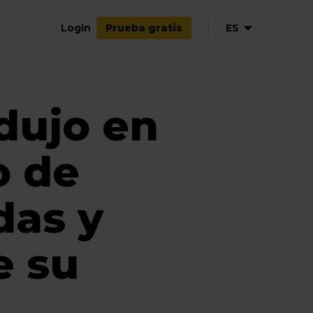
Login
ES
Prueba gratis
EN
NL
dujo en
DE
FR
IT
o de
das y
e su