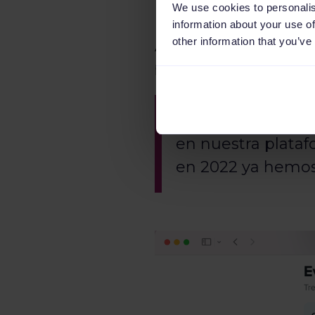
We use cookies to personalis
information about your use of
other information that you’ve
Así funcionamos: despu
poner a la venta sus en
A medida que c
en nuestra plataf
en 2022 ya hemos