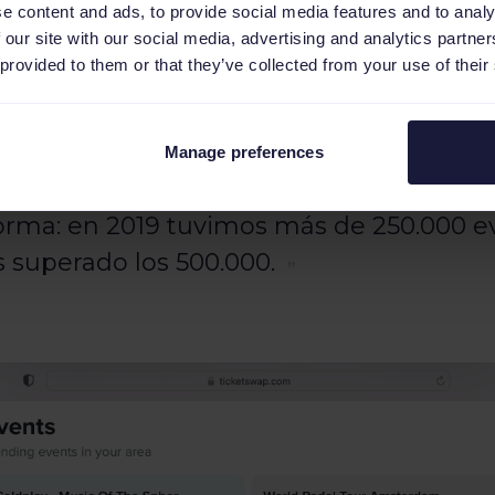
e content and ads, to provide social media features and to analy
 our site with our social media, advertising and analytics partn
 provided to them or that they’ve collected from your use of their
és de activar un nuevo evento en la plataform
tradas y los compradores tienen la oportunidad
Manage preferences
recemos, también lo hace el número de 
orma: en 2019 tuvimos más de 250.000 ev
 superado los 500.000.