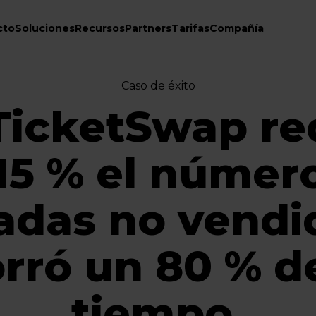
cto
Soluciones
Recursos
Partners
Tarifas
Compañía
Caso de éxito
icketSwap re
15 % el númer
adas no vendi
rró un 80 % d
tiempo.