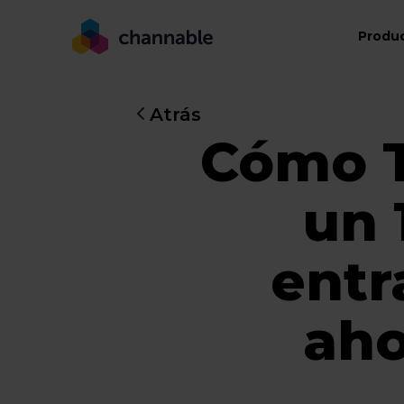
Produ
Atrás
Cómo T
un 
entr
aho