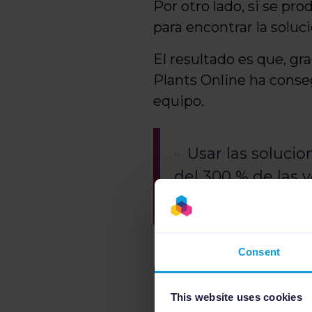
Por otro lado, si se pr
para encontrar la solu
El resultado es que, gr
Plants Online ha cons
equipo.
Usar las soluci
del 300 % de las
anterior, y eso si
Consent
Crecimiento 
This website uses cookies
En la actualidad, Plan