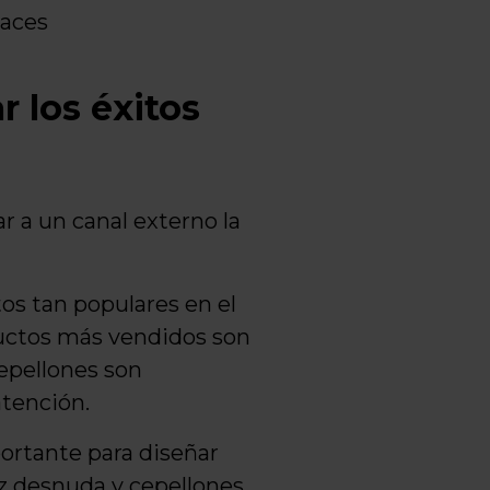
laces
r los éxitos
r a un canal externo la
os tan populares en el
ductos más vendidos son
cepellones son
atención.
portante para diseñar
aíz desnuda y cepellones