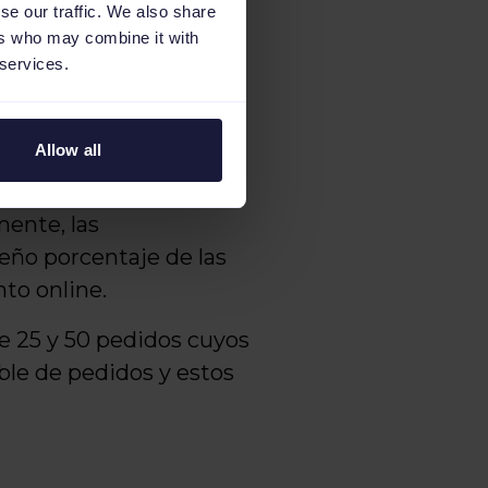
se our traffic. We also share
ternos.
ers who may combine it with
 services.
direkt.de, quieren
s de marketing externo
Allow all
mente, las
eño porcentaje de las
nto online.
e 25 y 50 pedidos cuyos
le de pedidos y estos