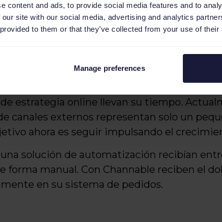
e content and ads, to provide social media features and to analy
 conseguir un nuevo crecimiento en canales ex
 our site with our social media, advertising and analytics partn
le? ¡Claro que sí!
 provided to them or that they’ve collected from your use of their
evos dominios, Tuinplanten.nl y Gartenpflanzen
inería online, utilizando plataformas y canale
Manage preferences
 este crecimiento.
de estrategia online llevan su tiempo. Actual
 de canales externos representan solo un pequ
bjetivo ahora es seguir impulsando el crecimie
na solución de automatización recibían entr
e forma manual. Con Channable reciben el dob
amente en su sistema de pedidos.