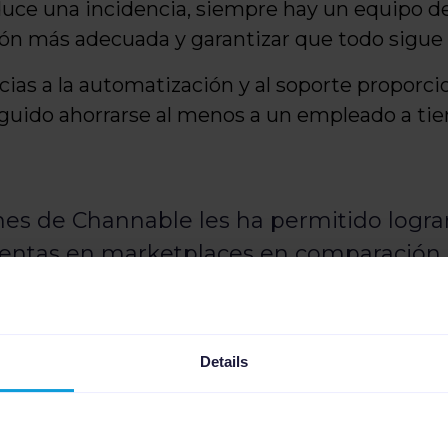
oduce una incidencia, siempre hay un equipo d
ción más adecuada y garantizar que todo sigue
acias a la automatización y al soporte proporc
eguido ahorrarse al menos a un empleado a t
ones de Channable les ha permitido logr
 ventas en marketplaces en comparación 
n tener en cuenta el pico de ventas duran
Details
del nuevo nombre del domi
ts Online está ampliando el uso de Channable 