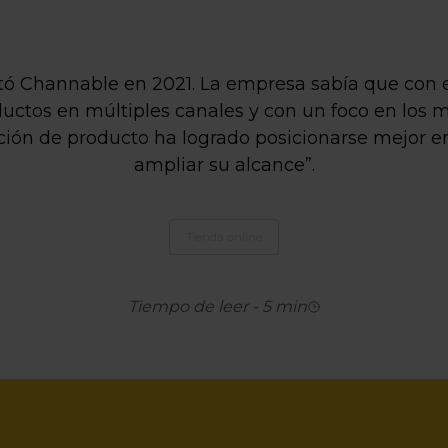
ó Channable en 2021. La empresa sabía que con 
uctos en múltiples canales y con un foco en los 
ión de producto ha logrado posicionarse mejor en
ampliar su alcance”.
Tienda online
Tiempo de leer
-
5
min