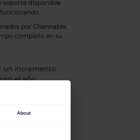
e soporte disponible
 funcionando.
ionados por Channable,
iempo completo en su
ar un incremento
con el año
te el ote otoño.
About
nio
para sacarle aún más