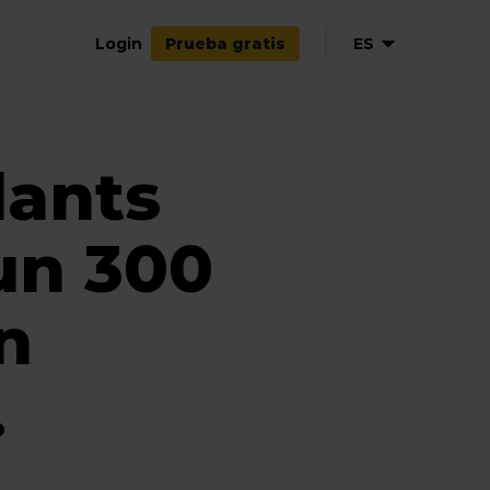
Login
ES
Prueba gratis
EN
NL
lants
FR
IT
un 300
n
.