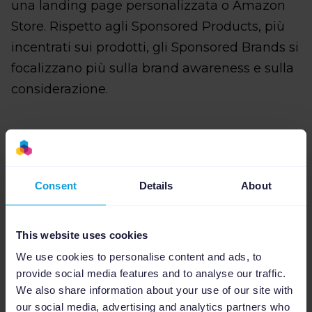
una landing page personalizzata o Amazon
Store. Rispetto agli Sponsored Products, più
incentrati sui prodotti, gli Sponsored Brands si
focalizzano più sulla brand awareness e sulla
considerazione.
D: Amazon offre sia opzioni di che
automatico per le campagne.
Consent
Details
About
Quando consiglieresti di utilizzare
ciascun approccio e quali sono i
This website uses cookies
vantaggi di ognuno?
We use cookies to personalise content and ads, to
provide social media features and to analyse our traffic.
We also share information about your use of our site with
R:
Il targeting manuale è preferibile quando
our social media, advertising and analytics partners who