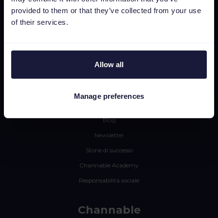
provided to them or that they’ve collected from your use
Integrazioni
of their services.
Prezzi
CSS
Editor di immagini dinamiche
Allow all
Risorse
Manage preferences
Area Stampa
Blog
Newsletter
Storie di successo
Channable Academy
Responsabilità sociale
Channable