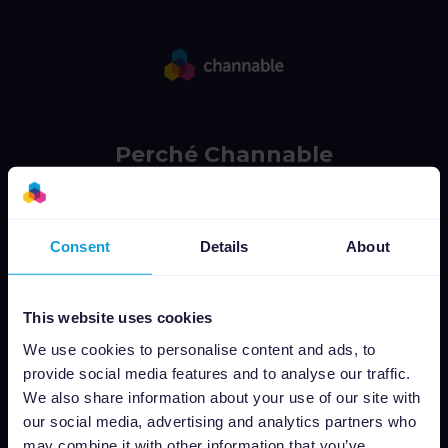
Perché Channable
Per rivenditori
Per agenzie
Consent
Details
About
Per i marchi
Piattaforma
This website uses cookies
We use cookies to personalise content and ads, to
Gestione Feed
provide social media features and to analyse our traffic.
Ottimizzazione PPC
We also share information about your use of our site with
Integrazioni Marketplace
our social media, advertising and analytics partners who
Insights & Analytics
may combine it with other information that you’ve