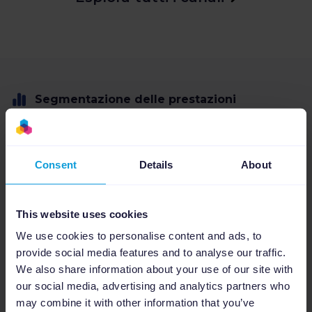
Segmentazione delle prestazioni
Ottimizza l'efficienza delle
campagne PMax e Shopping
Consent
Details
About
Semplifica la configurazione delle tue
campagne con le etichette di
This website uses cookies
segmentazione
We use cookies to personalise content and ads, to
Indirizza automaticamente il tuo
provide social media features and to analyse our traffic.
We also share information about your use of our site with
budget verso i prodotti che offrono i
our social media, advertising and analytics partners who
migliori risultati.
may combine it with other information that you’ve